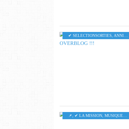
✔ SELECTIONSORTIES
,
ANNIVERSAIRE
​​​​​​​📌
,
✔ LA MISSION
,
MUSIQUE
,
5