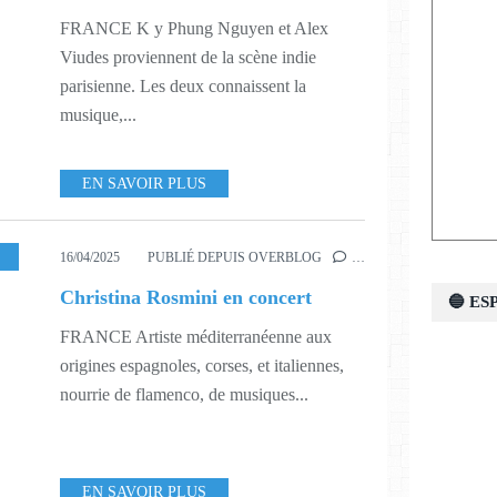
FRANCE K y Phung Nguyen et Alex
Viudes proviennent de la scène indie
parisienne. Les deux connaissent la
musique,...
EN SAVOIR PLUS
MUSIQUE
,
516
,
517
16/04/2025
PUBLIÉ DEPUIS OVERBLOG
…
Christina Rosmini en concert
🔵 E
FRANCE Artiste méditerranéenne aux
origines espagnoles, corses, et italiennes,
nourrie de flamenco, de musiques...
EN SAVOIR PLUS