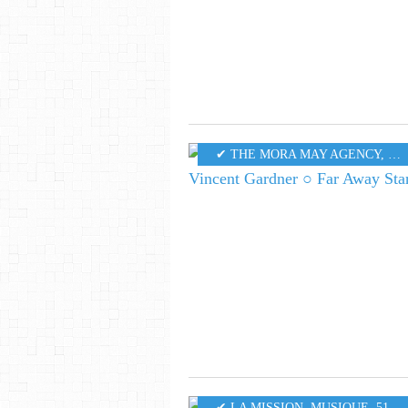
✔ THE MORA MAY AGENCY
,
MU
✔ LA MISSION
,
MUSIQUE
,
516
,