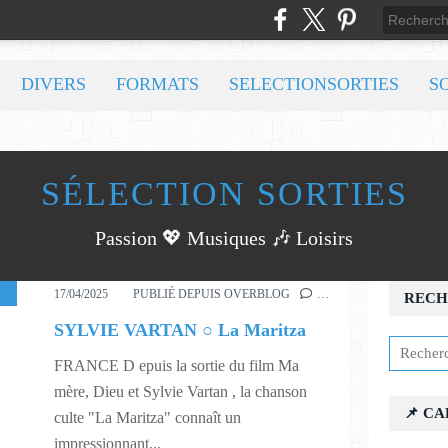
DIVERS
FORMATS
SELECTIONSORTIES
S
SÉLECTION SORTIES
Passion 💖 Musiques 🎶 Loisirs
,
CINÉMA
,
MUSIQUE
,
516
17/04/2025
PUBLIÉ DEPUIS OVERBLOG
…
RECH
SYLVIE VARTAN ○ La Maritza
FRANCE D epuis la sortie du film Ma
mère, Dieu et Sylvie Vartan , la chanson
📌 C
culte "La Maritza" connaît un
impressionnant...