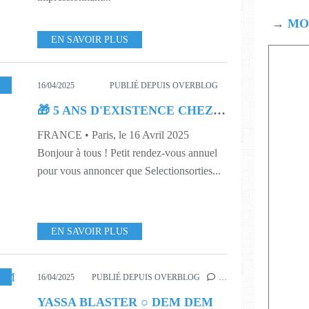
→
MOD
EN SAVOIR PLUS
,
INFORMATION
,
516
16/04/2025
PUBLIÉ DEPUIS OVERBLOG
🎁 5 ANS D'EXISTENCE CHEZ OVERBLOG !!!
FRANCE • Paris, le 16 Avril 2025
Bonjour à tous ! Petit rendez-vous annuel
pour vous annoncer que Selectionsorties...
EN SAVOIR PLUS
16
,
517
,
520
16/04/2025
PUBLIÉ DEPUIS OVERBLOG
…
YASSA BLASTER ○ DEM DEM