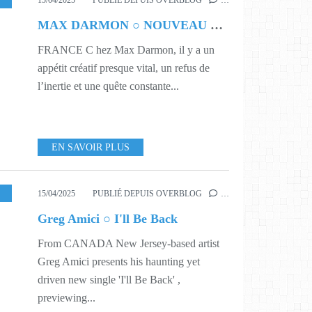
15/04/2025
PUBLIÉ DEPUIS OVERBLOG
…
MAX DARMON ○ NOUVEAU DÉPART
FRANCE C hez Max Darmon, il y a un
appétit créatif presque vital, un refus de
l’inertie et une quête constante...
EN SAVOIR PLUS
,
MUSIC
,
516
,
524
15/04/2025
PUBLIÉ DEPUIS OVERBLOG
…
Greg Amici ○ I'll Be Back
From CANADA New Jersey-based artist
Greg Amici presents his haunting yet
driven new single 'I'll Be Back' ,
previewing...