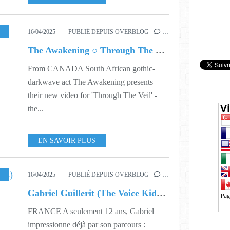
,
MUSIC
,
516
16/04/2025
PUBLIÉ DEPUIS OVERBLOG
…
The Awakening ○ Through The Veil
From CANADA South African gothic-
darkwave act The Awakening presents
their new video for 'Through The Veil' -
the...
EN SAVOIR PLUS
,
MUSIQUE
,
516
16/04/2025
PUBLIÉ DEPUIS OVERBLOG
…
Gabriel Guillerit (The Voice Kids) ○ Envie de chanter
FRANCE A seulement 12 ans, Gabriel
impressionne déjà par son parcours :