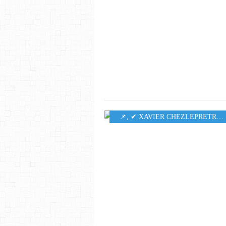
​​​​​​​📌
,
✔ XAVIER CHEZLEPRETRE
,