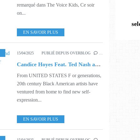
remarqué dans The Voice Kids, Ce soir
on...
se
EN SAVOIR PLUS
SIC
,
516
15/04/2025
PUBLIÉ DEPUIS OVERBLOG
…
Candice Hoyes Feat. Ted Nash and Vincent Gardner ○ Far Away Star
From UNITED STATES F or generations,
20th century Black American artists have
ventured from home to find new self-
expression...
EN SAVOIR PLUS
520