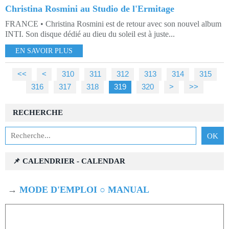
Christina Rosmini au Studio de l'Ermitage
FRANCE • Christina Rosmini est de retour avec son nouvel album
INTI. Son disque dédié au dieu du soleil est à juste...
EN SAVOIR PLUS
<<
<
300
310
311
312
313
314
315
316
317
318
319
320
330
340
350
360
370
380
390
400
500
600
700
800
900
1000
>
>>
RECHERCHE
📌 CALENDRIER - CALENDAR
→
MODE D'EMPLOI ○ MANUAL