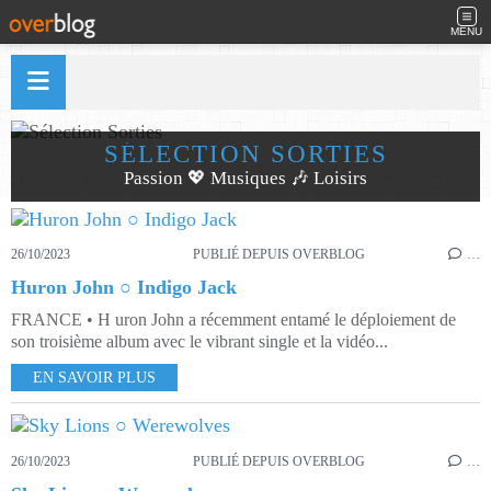
MENU
SÉLECTION SORTIES
Passion 💖 Musiques 🎶 Loisirs
26/10/2023
PUBLIÉ DEPUIS OVERBLOG
…
Huron John ○ Indigo Jack
FRANCE • H uron John a récemment entamé le déploiement de
son troisième album avec le vibrant single et la vidéo...
EN SAVOIR PLUS
26/10/2023
PUBLIÉ DEPUIS OVERBLOG
…