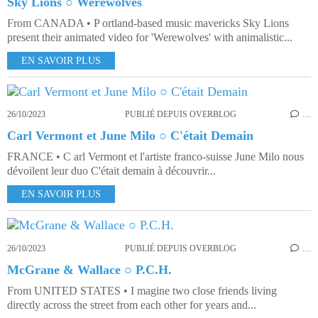
Sky Lions ○ Werewolves
From CANADA • P ortland-based music mavericks Sky Lions
present their animated video for 'Werewolves' with animalistic...
EN SAVOIR PLUS
26/10/2023
PUBLIÉ DEPUIS OVERBLOG
…
Carl Vermont et June Milo ○ C'était Demain
FRANCE • C arl Vermont et l'artiste franco-suisse June Milo nous
dévoilent leur duo C'était demain à découvrir...
EN SAVOIR PLUS
26/10/2023
PUBLIÉ DEPUIS OVERBLOG
…
McGrane & Wallace ○ P.C.H.
From UNITED STATES • I magine two close friends living
directly across the street from each other for years and...