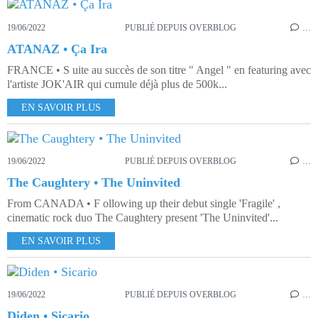
19/06/2022
PUBLIÉ DEPUIS OVERBLOG
…
ATANAZ • Ça Ira
FRANCE • S uite au succès de son titre " Angel " en featuring avec
l'artiste JOK'AIR qui cumule déjà plus de 500k...
EN SAVOIR PLUS
19/06/2022
PUBLIÉ DEPUIS OVERBLOG
…
The Caughtery • The Uninvited
From CANADA • F ollowing up their debut single 'Fragile' ,
cinematic rock duo The Caughtery present 'The Uninvited'...
EN SAVOIR PLUS
19/06/2022
PUBLIÉ DEPUIS OVERBLOG
…
Diden • Sicario