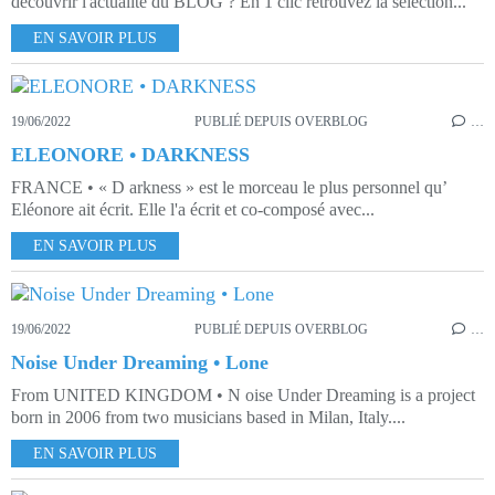
découvrir l'actualité du BLOG ? En 1 clic retrouvez la sélection...
EN SAVOIR PLUS
19/06/2022
PUBLIÉ DEPUIS OVERBLOG
…
ELEONORE • DARKNESS
FRANCE • « D arkness » est le morceau le plus personnel qu’
Eléonore ait écrit. Elle l'a écrit et co-composé avec...
EN SAVOIR PLUS
19/06/2022
PUBLIÉ DEPUIS OVERBLOG
…
Noise Under Dreaming • Lone
From UNITED KINGDOM • N oise Under Dreaming is a project
born in 2006 from two musicians based in Milan, Italy....
EN SAVOIR PLUS