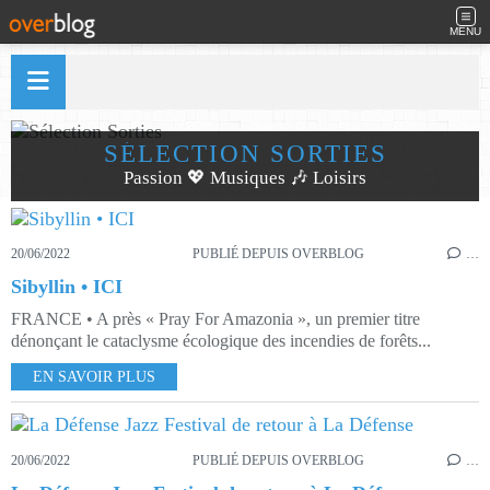
MENU
SÉLECTION SORTIES
Passion 💖 Musiques 🎶 Loisirs
20/06/2022
PUBLIÉ DEPUIS OVERBLOG
…
Sibyllin • ICI
FRANCE • A près « Pray For Amazonia », un premier titre
dénonçant le cataclysme écologique des incendies de forêts...
EN SAVOIR PLUS
20/06/2022
PUBLIÉ DEPUIS OVERBLOG
…