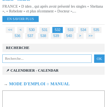
FRANCE • D iden , qui après avoir présenté les singles « Sheïtana
», « Rebelote » et plus récemment « Docteur »,...
EN SAVOIR PLUS
<<
<
500
510
520
530
531
532
533
534
535
536
537
538
539
540
550
560
570
580
590
600
700
800
900
1000
>
>>
RECHERCHE
📌 CALENDRIER - CALENDAR
→
MODE D'EMPLOI ○ MANUAL