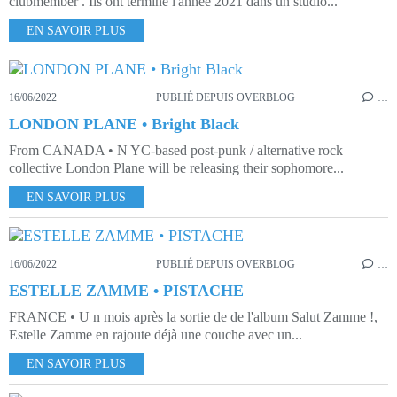
clubmember . Ils ont terminé l'année 2021 dans un studio...
EN SAVOIR PLUS
16/06/2022
PUBLIÉ DEPUIS OVERBLOG
…
LONDON PLANE • Bright Black
From CANADA • N YC-based post-punk / alternative rock
collective London Plane will be releasing their sophomore...
EN SAVOIR PLUS
16/06/2022
PUBLIÉ DEPUIS OVERBLOG
…
ESTELLE ZAMME • PISTACHE
FRANCE • U n mois après la sortie de de l'album Salut Zamme !,
Estelle Zamme en rajoute déjà une couche avec un...
EN SAVOIR PLUS