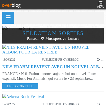
MENU
SÉLECTION SORTIES
Passion 💖 Musiques 🎶 Loisirs
18/06/2022
PUBLIÉ DEPUIS OVERBLOG
…
NILS FRAHM REVIENT AVEC UN NOUVEL ALBUM POUR LA RENTRÉE !
FRANCE • N ils Frahm annonce aujourd'hui un nouvel album
expansif, Music For Animals , qui sortira le • 23 septembre...
EN SAVOIR PLUS
17/06/2022
PUBLIÉ DEPUIS OVERBLOG
…