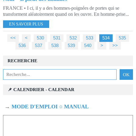
FRANCE • I ci, il y a des hommes-poignées de portes qui se
transforment aléatoirement quand on les ouvre. En homme-prise...
EN SAVOIR PLUS
<<
<
500
510
520
530
531
532
533
534
535
536
537
538
539
540
550
560
570
580
590
600
700
800
900
1000
>
>>
RECHERCHE
📌 CALENDRIER - CALENDAR
→
MODE D'EMPLOI ○ MANUAL