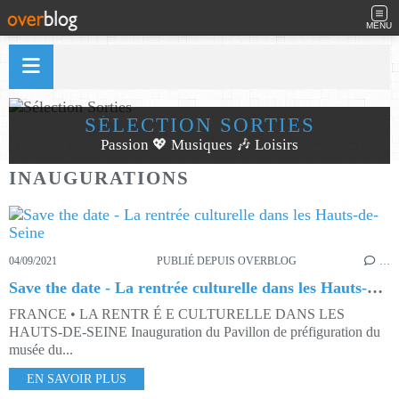
MENU
SÉLECTION SORTIES
Passion 💖 Musiques 🎶 Loisirs
INAUGURATIONS
04/09/2021
PUBLIÉ DEPUIS OVERBLOG
…
Save the date - La rentrée culturelle dans les Hauts-de-Seine
FRANCE • LA RENTR É E CULTURELLE DANS LES
HAUTS-DE-SEINE Inauguration du Pavillon de préfiguration du
musée du...
EN SAVOIR PLUS