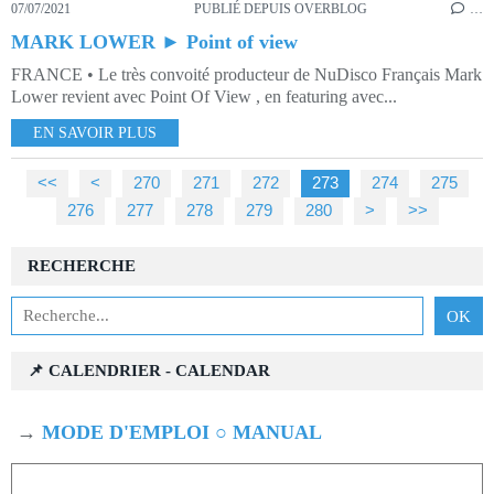
07/07/2021
PUBLIÉ DEPUIS OVERBLOG
…
MARK LOWER ► Point of view
FRANCE • Le très convoité producteur de NuDisco Français Mark
Lower revient avec Point Of View , en featuring avec...
EN SAVOIR PLUS
<<
<
200
210
220
230
240
250
260
270
271
272
273
274
275
276
277
278
279
280
290
300
400
>
>>
RECHERCHE
📌 CALENDRIER - CALENDAR
→
MODE D'EMPLOI ○ MANUAL