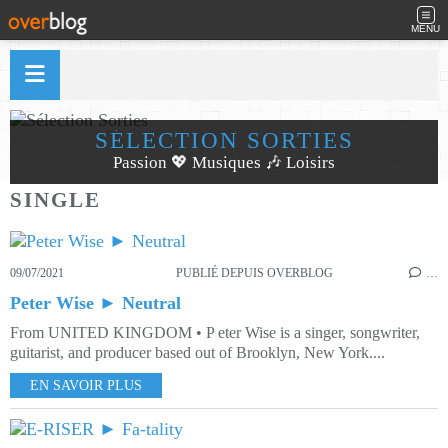
MENU
SÉLECTION SORTIES
Passion 💖 Musiques 🎶 Loisirs
SINGLE
09/07/2021
PUBLIÉ DEPUIS OVERBLOG
…
Peter Wise ► Neutral
From UNITED KINGDOM • P eter Wise is a singer, songwriter,
guitarist, and producer based out of Brooklyn, New York....
EN SAVOIR PLUS