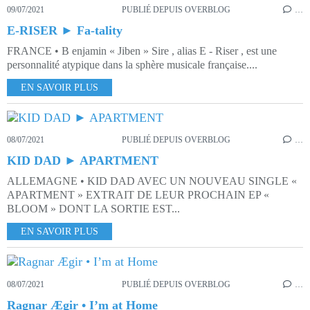
09/07/2021
PUBLIÉ DEPUIS OVERBLOG
…
E-RISER ► Fa-tality
FRANCE • B enjamin « Jiben » Sire , alias E - Riser , est une
personnalité atypique dans la sphère musicale française....
EN SAVOIR PLUS
08/07/2021
PUBLIÉ DEPUIS OVERBLOG
…
KID DAD ► APARTMENT
ALLEMAGNE • KID DAD AVEC UN NOUVEAU SINGLE «
APARTMENT » EXTRAIT DE LEUR PROCHAIN EP «
BLOOM » DONT LA SORTIE EST...
EN SAVOIR PLUS
08/07/2021
PUBLIÉ DEPUIS OVERBLOG
…
Ragnar Ægir • I’m at Home