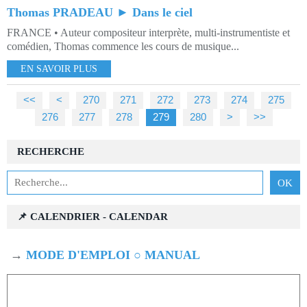
Thomas PRADEAU ► Dans le ciel
FRANCE • Auteur compositeur interprète, multi-instrumentiste et
comédien, Thomas commence les cours de musique...
EN SAVOIR PLUS
<<
<
200
210
220
230
240
250
260
270
271
272
273
274
275
276
277
278
279
280
290
300
400
>
>>
RECHERCHE
📌 CALENDRIER - CALENDAR
→
MODE D'EMPLOI ○ MANUAL