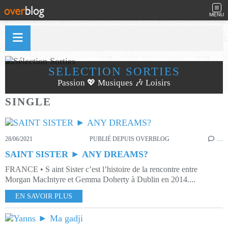
MENU
SÉLECTION SORTIES
Passion 💖 Musiques 🎶 Loisirs
SINGLE
28/06/2021
PUBLIÉ DEPUIS OVERBLOG
…
SAINT SISTER ► ANY DREAMS?
FRANCE • S aint Sister c’est l’histoire de la rencontre entre
Morgan MacIntyre et Gemma Doherty à Dublin en 2014....
EN SAVOIR PLUS