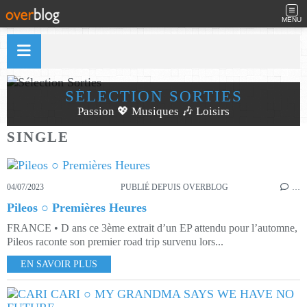
MENU
SÉLECTION SORTIES
Passion 💖 Musiques 🎶 Loisirs
SINGLE
04/07/2023
PUBLIÉ DEPUIS OVERBLOG
…
Pileos ○ Premières Heures
FRANCE • D ans ce 3ème extrait d’un EP attendu pour l’automne,
Pileos raconte son premier road trip survenu lors...
EN SAVOIR PLUS