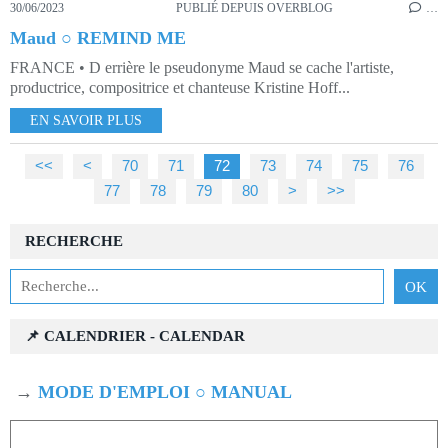
30/06/2023
PUBLIÉ DEPUIS OVERBLOG
…
Maud ○ REMIND ME
FRANCE • D errière le pseudonyme Maud se cache l'artiste,
productrice, compositrice et chanteuse Kristine Hoff...
EN SAVOIR PLUS
<<
<
10
20
30
40
50
60
70
71
72
73
74
75
76
77
78
79
80
90
100
200
300
400
>
>>
RECHERCHE
📌 CALENDRIER - CALENDAR
→
MODE D'EMPLOI ○ MANUAL