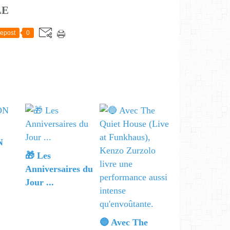
LE
epost
0
N
🎁 Les
Anniversaires du
Jour ...
🔵 Avec The