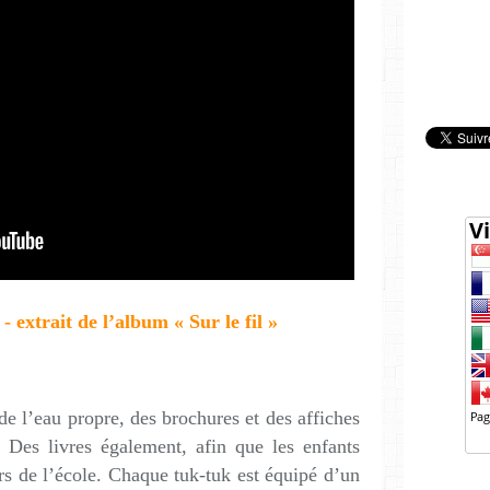
extrait de l’album « Sur le fil »
 de l’eau propre, des brochures et des affiches
. Des livres également, afin que les enfants
ors de l’école. Chaque tuk-tuk est équipé d’un