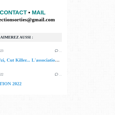
CONTACT
•
MAIL
lectionsorties@gmail.com
AIMEREZ AUSSI :
023
…
ZKR, Uzi, Cut Killer... L'association Fu-Jo fête ses 15 ans à l'Olympia !
022
…
TION 2022