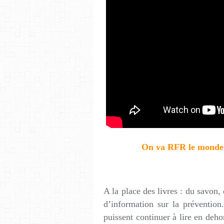
On va RFR le monde - 
A la place des livres : du savon,
d’information sur la prévention
puissent continuer à lire en deh