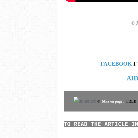
© M
FACEBOOK
I
AI
©
Mise en page :
FRED - 
TO READ THE ARTICLE I