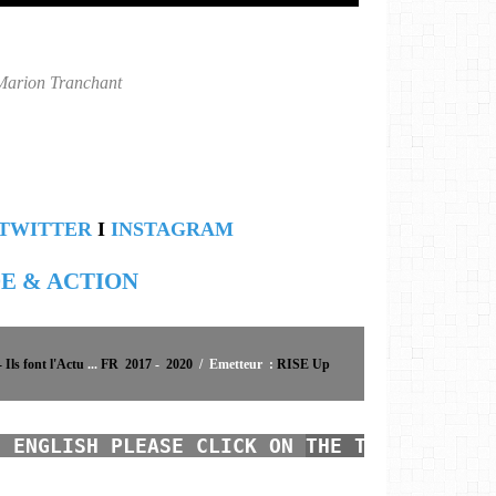
arion Tranchant
TWITTER
I
INSTAGRAM
DE & ACTION
Ils font l'Actu
...
FR 2017
-
2020
/
Emetteur
:
RISE Up
N ENGLISH PLEASE CLICK ON 
THE TRANSLATOR 