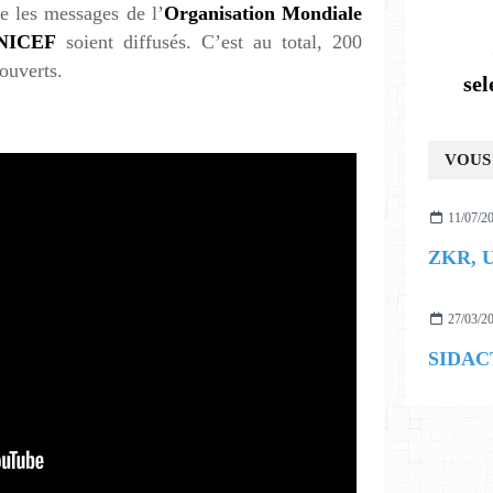
e les messages de l’
Organisation Mondiale
NICEF
soient diffusés. C’est au total, 200
couverts.
se
VOUS 
11/07/2
27/03/2
SIDAC