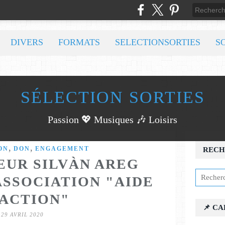
DIVERS
FORMATS
SELECTIONSORTIES
S
SÉLECTION SORTIES
Passion 💖 Musiques 🎶 Loisirs
,
,
ON
DON
ENGAGEMENT
RECH
EUR SILVÀN AREG
ASSOCIATION "AIDE
 ACTION"
📌 C
29 AVRIL 2020