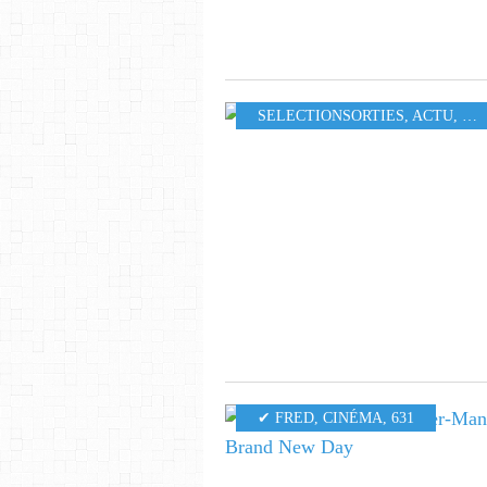
SELECTIONSORTIES
,
ACTU
,
LO
✔ FRED
,
CINÉMA
,
631