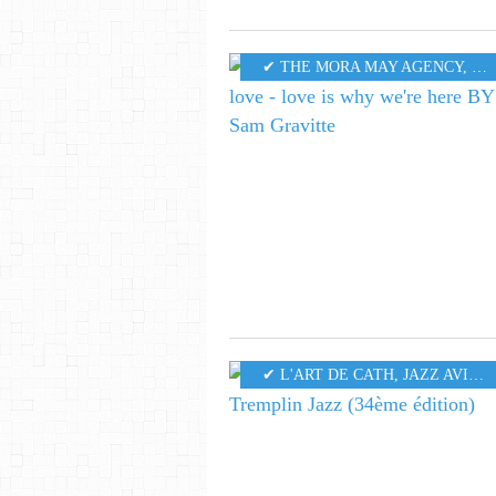
✔ THE MORA MAY AGENCY
,
MU
✔ L'ART DE CATH
,
JAZZ AVIGNON MUSICS