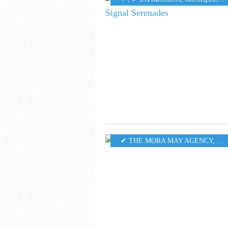
✔ THE MORA MAY AGENCY
,
MU