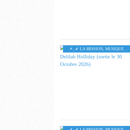
​​​​​​​📌
,
✔ LA MISSION
,
MUSIQUE
,
6
​​​​​​​📌
,
✔ LA MISSION
,
MUSIQUE
,
6