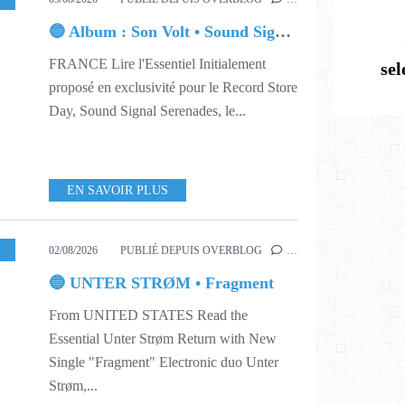
🔵 Album : Son Volt • Sound Signal Serenades
FRANCE Lire l'Essentiel Initialement
se
proposé en exclusivité pour le Record Store
Day, Sound Signal Serenades, le...
EN SAVOIR PLUS
SIC
,
631
02/08/2026
PUBLIÉ DEPUIS OVERBLOG
…
🔵 UNTER STRØM • Fragment
From UNITED STATES Read the
Essential Unter Strøm Return with New
Single "Fragment" Electronic duo Unter
Strøm,...