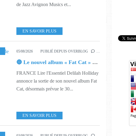
de Jazz Avignon Musics et...
EN SAVOIR PLUS
32
,
644
05/08/2026
PUBLIÉ DEPUIS OVERBLOG
…
🔵 Le nouvel album « Fat Cat » de Delilah Holliday (sortie le 30 Octobre 2026)
FRANCE Lire l'Essentiel Delilah Holliday
annonce la sortie de son nouvel album Fat
Cat, désormais prévue le 30...
EN SAVOIR PLUS
32
,
635
03/08/2026
PUBLIÉ DEPUIS OVERBLOG
…