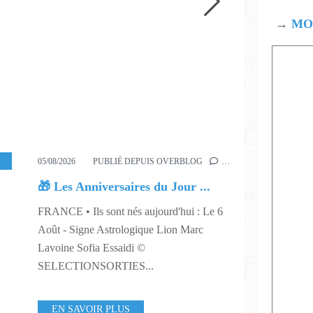
→
MOD
IQUE
,
TÉLÉVISION
05/08/2026
PUBLIÉ DEPUIS OVERBLOG
…
🎁 Les Anniversaires du Jour ...
FRANCE • Ils sont nés aujourd'hui : Le 6
Août - Signe Astrologique Lion Marc
Lavoine Sofia Essaidi ©
SELECTIONSORTIES...
EN SAVOIR PLUS