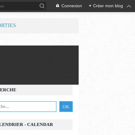
Connexion
+
Créer mon blog
ORTIES
🎷 Jazz Avignon Musics et le Tremplin Jazz (34ème édition)
ERCHE
ALENDRIER - CALENDAR