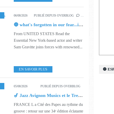
SIC
,
632
06/08/2026
PUBLIÉ DEPUIS OVERBLOG
…
🔵 what's forgotten in our fear...is love - love is why we're here BY Sam Gravitte
From UNITED STATES Read the
Essential New York-based actor and writer
Sam Gravitte joins forces with renowned...
🔵 E
EN SAVOIR PLUS
,
632
05/08/2026
PUBLIÉ DEPUIS OVERBLOG
🎷 Jazz Avignon Musics et le Tremplin Jazz (34ème édition)
FRANCE L a Cité des Papes au rythme du
groove : retour sur une 34ᵉ édition éclatante