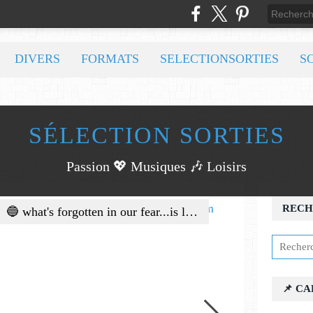
DIVERS
FORMATS
SELECTIONSORTIES
S
SÉLECTION SORTIES
Passion 💖 Musiques 🎶 Loisirs
🎁 Les Anniversaires du Jour ...
RECH
📌 C