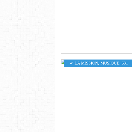
✔ LA MISSION
,
MUSIQUE
,
631