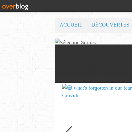
ACCUEIL
DÉCOUVERTES
🔵 what's forgotten in our fear...is love - love is why we're here BY Sam Gravitte