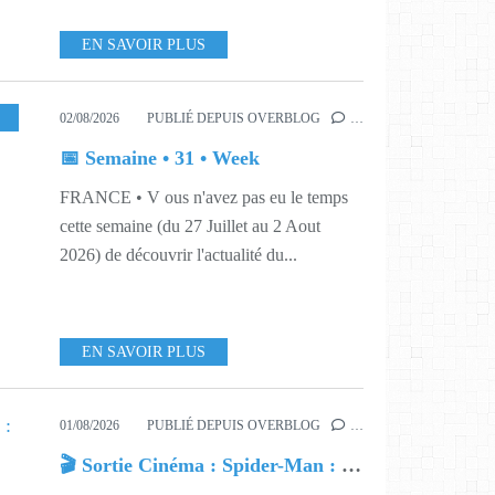
EN SAVOIR PLUS
ISIRS
,
MUSIQUES
,
631
02/08/2026
PUBLIÉ DEPUIS OVERBLOG
…
📅 Semaine • 31 • Week
FRANCE • V ous n'avez pas eu le temps
cette semaine (du 27 Juillet au 2 Aout
2026) de découvrir l'actualité du...
EN SAVOIR PLUS
01/08/2026
PUBLIÉ DEPUIS OVERBLOG
…
🎬 Sortie Cinéma : Spider-Man : Brand New Day