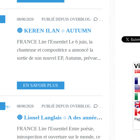
24
,
625
08/06/2026
PUBLIÉ DEPUIS OVERBLOG
…
🔵 KEREN ILAN ○ AUTUMN
FRANCE Lire l'Essentiel Le 6 juin, la
chanteuse et compositrice a annoncé la
sortie de son nouvel EP, Autumn, prévue...
EN SAVOIR PLUS
SIQUE
,
624
08/06/2026
PUBLIÉ DEPUIS OVERBLOG
…
🔵 Lionel Langlais ○ A des années-lumière
FRANCE Lire l'Essentiel Entre poésie,
introspection et ouverture sur le monde, ce