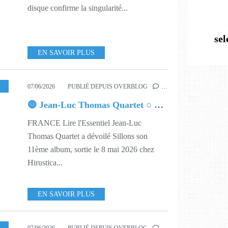
disque confirme la singularité...
se
EN SAVOIR PLUS
4
07/06/2026
PUBLIÉ DEPUIS OVERBLOG
…
🔵 Jean-Luc Thomas Quartet ○ Sillons
FRANCE Lire l'Essentiel Jean-Luc
Thomas Quartet a dévoilé Sillons son
11ème album, sortie le 8 mai 2026 chez
Hirustica...
EN SAVOIR PLUS
ISIRS
,
MUSIQUES
,
623