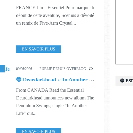
FRANCE Lire l'Essentiel Pour marquer le
début de cette aventure, Scenius a dévoilé
un remix de Five-Arm Crystal...
EN SAVOIR PLUS
,
MUSIC
,
624
09/06/2026
PUBLIÉ DEPUIS OVERBLOG
…
🔵 Deardarkhead ○ In Another Life
🔵 E
From CANADA Read the Essential
Deardarkhead announces new album The
Pendulum Swings; single "In Another
Life" out...
EN SAVOIR PLUS