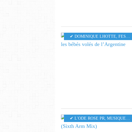
✔ DOMINIQUE LHOTTE
,
FESTIVAL OFF D'AVIGNON 2026
✔ L'ODE ROSE PR
,
MUSIQUE
,
6