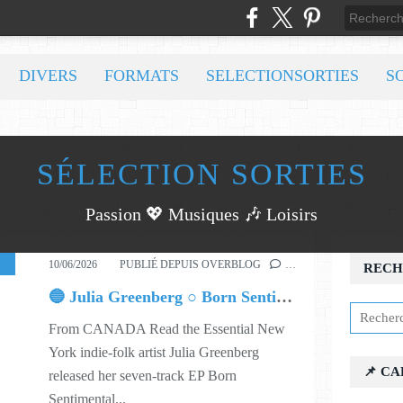
DIVERS
FORMATS
SELECTIONSORTIES
S
SÉLECTION SORTIES
Passion 💖 Musiques 🎶 Loisirs
,
MUSIC
,
624
10/06/2026
PUBLIÉ DEPUIS OVERBLOG
…
RECH
🔵 Julia Greenberg ○ Born Sentimental
From CANADA Read the Essential New
York indie-folk artist Julia Greenberg
📌 C
released her seven-track EP Born
Sentimental...