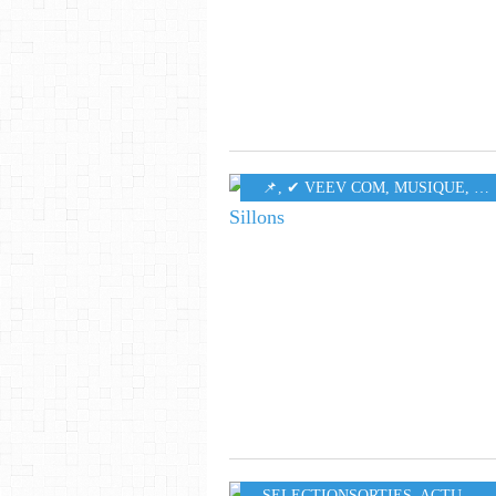
​​​​​​​📌
,
✔ VEEV COM
,
MUSIQUE
,
62
SELECTIONSORTIES
,
ACTU
,
LO