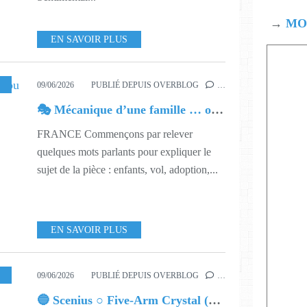
→
MOD
EN SAVOIR PLUS
,
THÉATRE
,
624
09/06/2026
PUBLIÉ DEPUIS OVERBLOG
…
🎭 Mécanique d’une famille … ou les bébés volés de l’Argentine
FRANCE Commençons par relever
quelques mots parlants pour expliquer le
sujet de la pièce : enfants, vol, adoption,...
EN SAVOIR PLUS
24
09/06/2026
PUBLIÉ DEPUIS OVERBLOG
…
🔵 Scenius ○ Five-Arm Crystal (Sixth Arm Mix)