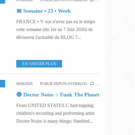
07/06/2026
PUBLIÉ DEPUIS OVERBLOG
…
📅 Semaine • 23 • Week
FRANCE • V ous n'avez pas eu le temps
cette semaine (du 1er au 7 Juin 2026) de
découvrir l'actualité du BLOG ?...
EN SAVOIR PLUS
SIC
,
623
06/06/2026
PUBLIÉ DEPUIS OVERBLOG
…
🔵 Doctor Noize ○ Funk The Planet
From UNITED STATES C hart-topping
children's recording and performing artist
Doctor Noize is many things: Stanford...