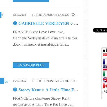
15/12/2025
PUBLIÉ DEPUIS OVERBLOG
…
🔵 GABRIELLE VERLEYEN ○ LOVE LOVE LOVE
FRANCE A vec Love Love love,
Gabrielle Verleyen dévoile un titre à la fois
doux, lumineux et nostalgique. Elle...
EN SAVOIR PLUS
SIQUE
,
551
,
614
,
650
15/12/2025
PUBLIÉ DEPUIS OVERBLOG
…
🔵 Stacey Kent ○ A Little Time For Love
FRANCE L a chanteuse Stacey Kent
revient avec A Little Time For Love , un