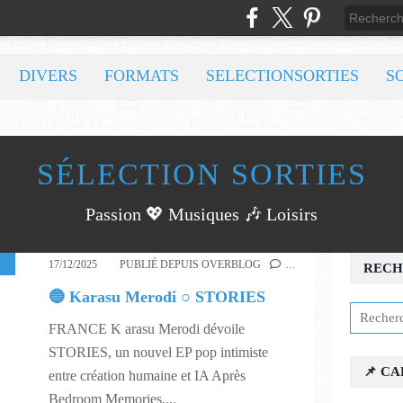
DIVERS
FORMATS
SELECTIONSORTIES
S
SÉLECTION SORTIES
Passion 💖 Musiques 🎶 Loisirs
51
17/12/2025
PUBLIÉ DEPUIS OVERBLOG
…
RECH
🔵 Karasu Merodi ○ STORIES
FRANCE K arasu Merodi dévoile
STORIES, un nouvel EP pop intimiste
📌 C
entre création humaine et IA Après
Bedroom Memories,...