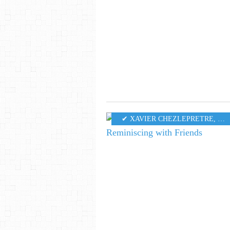
✔ XAVIER CHEZLEPRETRE
,
MU