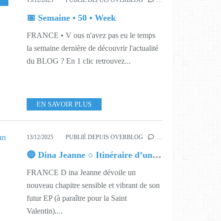
15/12/2025
PUBLIÉ DEPUIS OVERBLOG
…
📅 Semaine • 50 • Week
FRANCE • V ous n'avez pas eu le temps
la semaine dernière de découvrir l'actualité
du BLOG ? En 1 clic retrouvez...
EN SAVOIR PLUS
13/12/2025
PUBLIÉ DEPUIS OVERBLOG
…
🔵 Dina Jeanne ○ Itinéraire d’un amour
FRANCE D ina Jeanne dévoile un
nouveau chapitre sensible et vibrant de son
futur EP (à paraître pour la Saint
Valentin)....