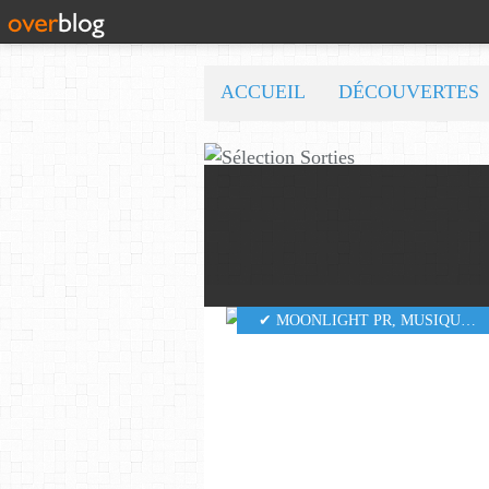
ACCUEIL
DÉCOUVERTES
✔ MOONLIGHT PR
,
MUSIQUE
,
5