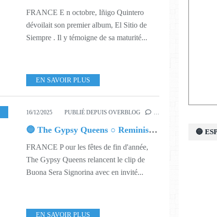
FRANCE E n octobre, Iñigo Quintero
dévoilait son premier album, El Sitio de
Siempre . Il y témoigne de sa maturité...
EN SAVOIR PLUS
SIQUE
,
551
16/12/2025
PUBLIÉ DEPUIS OVERBLOG
…
🔵 The Gypsy Queens ○ Reminiscing with Friends
🔵 E
FRANCE P our les fêtes de fin d'année,
The Gypsy Queens relancent le clip de
Buona Sera Signorina avec en invité...
EN SAVOIR PLUS