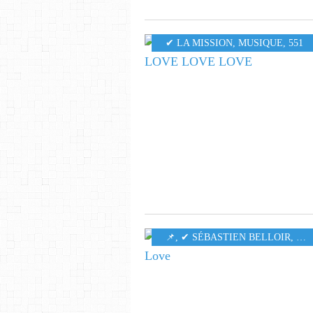
✔ LA MISSION
,
MUSIQUE
,
551
​​​​​​​📌
,
✔ SÉBASTIEN BELLOIR
,
MU