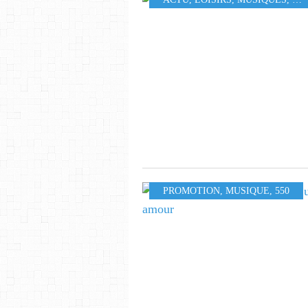
PROMOTION
,
MUSIQUE
,
550