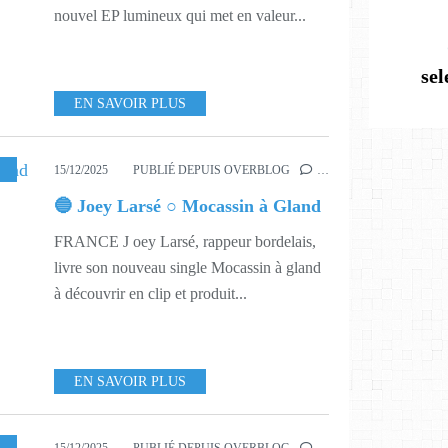
nouvel EP lumineux qui met en valeur...
se
EN SAVOIR PLUS
SIQUE
,
551
15/12/2025
PUBLIÉ DEPUIS OVERBLOG
…
🔵 Joey Larsé ○ Mocassin à Gland
FRANCE J oey Larsé, rappeur bordelais,
livre son nouveau single Mocassin à gland
à découvrir en clip et produit...
EN SAVOIR PLUS