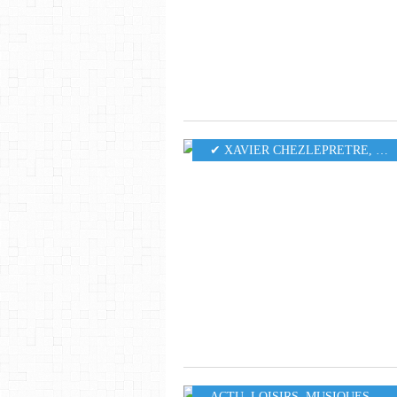
✔ XAVIER CHEZLEPRETRE
,
MU
ACTU
,
LOISIRS
,
MUSIQUES
,
550