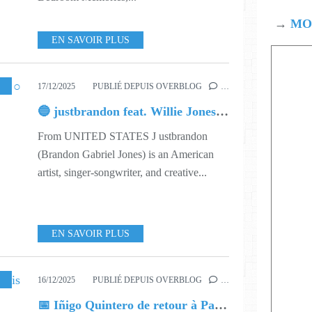
→
MOD
EN SAVOIR PLUS
SIC
,
551
17/12/2025
PUBLIÉ DEPUIS OVERBLOG
…
🔵 justbrandon feat. Willie Jones ○ Bury Me On A Backroad
From UNITED STATES J ustbrandon
(Brandon Gabriel Jones) is an American
artist, singer-songwriter, and creative...
EN SAVOIR PLUS
51
,
610
16/12/2025
PUBLIÉ DEPUIS OVERBLOG
…
📅 Iñigo Quintero de retour à Paris !