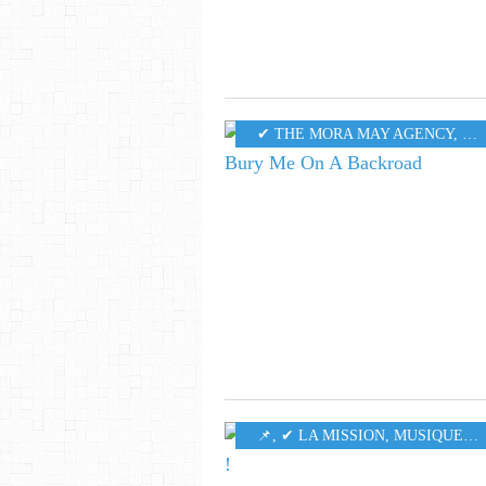
✔ THE MORA MAY AGENCY
,
MU
​​​​​​​📌
,
✔ LA MISSION
,
MUSIQUE
,
5