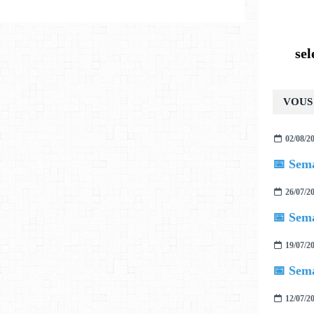
se
VOUS 
02/08/2
📅 Sema
26/07/2
📅 Sema
19/07/2
📅 Sema
12/07/2