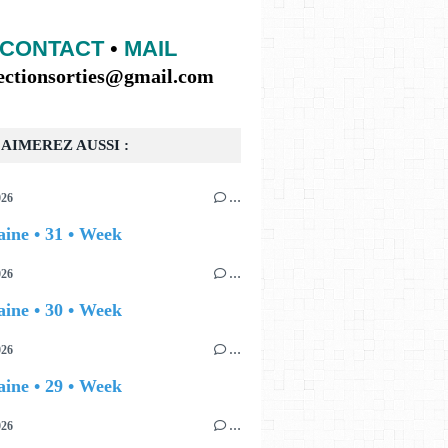
CONTACT
•
MAIL
lectionsorties@gmail.com
AIMEREZ AUSSI :
026
…
ine • 31 • Week
026
…
ine • 30 • Week
026
…
ine • 29 • Week
026
…