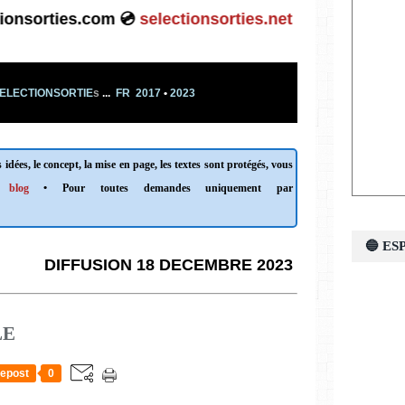
tionsorties.com 💿
selectionsorties.net 💿
ELECTIONSORTIE
s
...
FR 2017
•
2023
 idées, le concept, la mise en page, les textes sont protégés, vous
 blog
• Pour toutes demandes uniquement par
🔵 E
DIFFUSION 18 DECEMBRE 2023
LE
epost
0