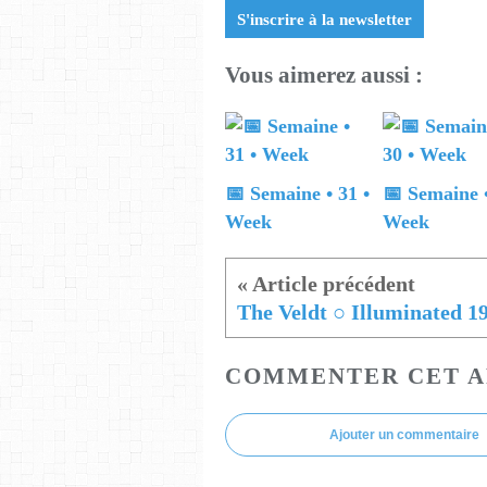
S'inscrire à la newsletter
Vous aimerez aussi :
📅 Semaine • 31 •
📅 Semaine •
Week
Week
The Veldt ○ Illuminated 1
COMMENTER CET A
Ajouter un commentaire