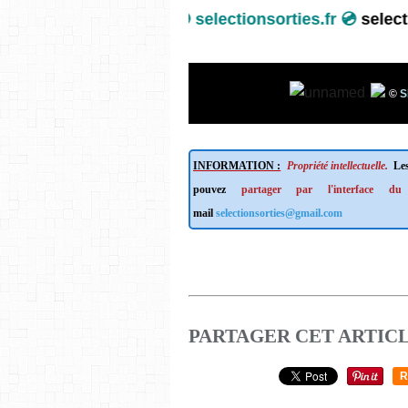
💿
selectionsorties.fr 💿
selec
©
S
INFORMATION :
Propriété intellectuelle.
Les
pouvez
partager par l'interface du
mail
selectionsorties@gmail.com
PARTAGER CET ARTIC
R