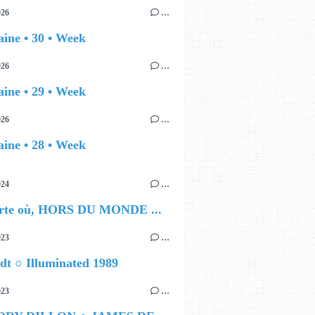
026
…
ine • 30 • Week
026
…
ine • 29 • Week
026
…
ine • 28 • Week
024
…
rte où, HORS DU MONDE ...
023
…
dt ○ Illuminated 1989
023
…