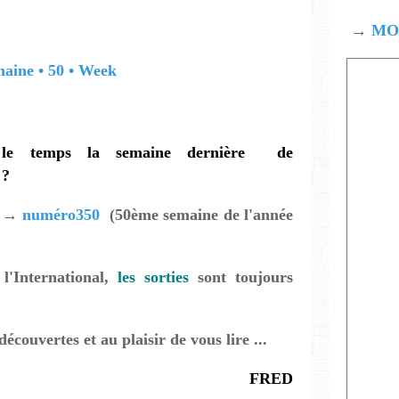
→
MOD
 le temps la semaine dernière de
 ?
n →
numéro350
(50ème semaine de l'année
l'International,
les sorties
sont toujours
écouvertes et au plaisir de vous lire ...
FRED