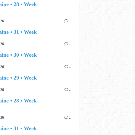
ine • 28 • Week
026
…
ine • 31 • Week
026
…
ine • 30 • Week
026
…
ine • 29 • Week
026
…
ine • 28 • Week
026
…
ine • 31 • Week