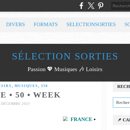
DIVERS
FORMATS
SELECTIONSORTIES
S
SÉLECTION SORTIES
Passion 💖 Musiques 🎶 Loisirs
,
,
ISIRS
MUSIQUES
350
RECH
E • 50 • WEEK
8 DÉCEMBRE 2023
FRANCE
•
📌 C