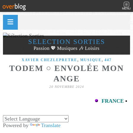
MENU
SÉLECTION SORTIES
Passion 💖 Musiques 🎶 Loisirs
,
,
XAVIER CHEZLEPRETRE
MUSIQUE
447
TODEM ○ ENVOLÉE MON
ANGE
20 NOVEMBRE 2024
FRANCE
•
Powered by
Translate