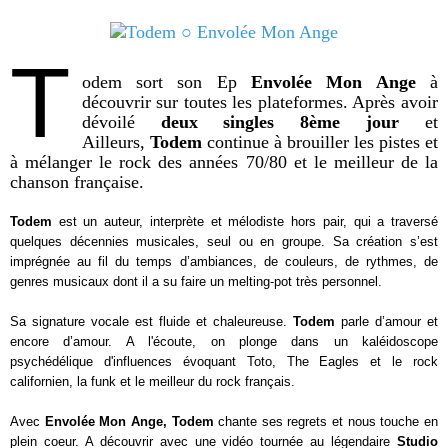
T
odem
sort son Ep
Envolée Mon Ange
à
découvrir sur toutes les plateformes. Après avoir
dévoilé
deux singles 8ème jour
et
Ailleurs,
Todem
continue à brouiller les pistes et
à mélanger le rock des années 70/80 et le meilleur de la
chanson française.
T
odem
est un auteur, interprète et mélodiste hors pair, qui a traversé
quelques décennies musicales, seul ou en groupe. Sa création s’est
imprégnée au fil du temps d’ambiances, de couleurs, de rythmes, de
genres musicaux dont il a su faire un melting-pot très personnel.
Sa signature vocale est fluide et chaleureuse.
Todem
parle d’amour et
encore d’amour. A l'écoute, on plonge dans un kaléidoscope
psychédélique d'influences évoquant Toto, The Eagles et le rock
californien, la funk et le meilleur du rock français.
Avec
Envolée Mon Ange, Todem
chante ses regrets et nous touche en
plein coeur. A découvrir avec une vidéo tournée au légendaire
Studio