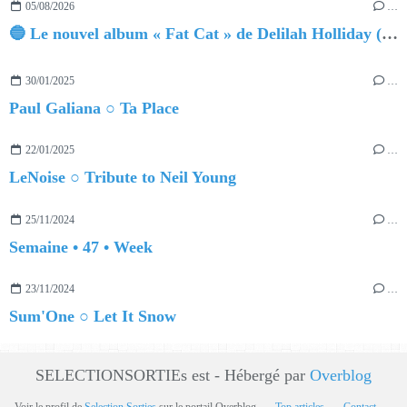
05/08/2026
…
🔵 Le nouvel album « Fat Cat » de Delilah Holliday (sortie le 30 Octobre 2026)
30/01/2025
…
Paul Galiana ○ Ta Place
22/01/2025
…
LeNoise ○ Tribute to Neil Young
25/11/2024
…
Semaine • 47 • Week
23/11/2024
…
Sum'One ○ Let It Snow
SELECTIONSORTIEs est - Hébergé par
Overblog