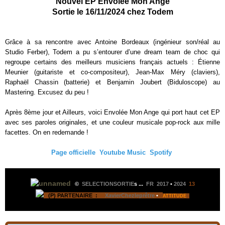
Nouvel EP Envolée Mon Ange
Sortie le 16/11/2024 chez Todem
Grâce à sa rencontre avec Antoine Bordeaux (ingénieur son/réal au
Studio Ferber),
Todem
a pu s’entourer d’une dream team de choc qui
regroupe certains des meilleurs musiciens français actuels : Étienne
Meunier (guitariste et co-compositeur), Jean-Max Méry (claviers),
Raphaël Chassin (batterie) et Benjamin Joubert (Biduloscope) au
Mastering. Excusez du peu !
Après 8ème jour et Ailleurs, voici Envolée Mon Ange qui port haut cet EP
avec ses paroles originales, et une couleur musicale pop-rock aux mille
facettes. On en redemande !
Page officielle
Youtube Music
Spotify
©
SELECTIONSORTIE
s ...
FR 2017
•
2024
13
(P) PARTENAIRE :
XavierChezleprêtre
•
ATTITUDE