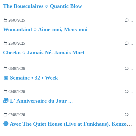
The Bousculaires ○ Quantic Blow
28/03/2025
…
Womankind ○ Aime-moi, Mens-moi
25/03/2025
…
Cheeko ○ Jamais Né. Jamais Mort
09/08/2026
…
📅 Semaine • 32 • Week
08/08/2026
…
🎁 L' Anniversaire du Jour ...
07/08/2026
…
🔵 Avec The Quiet House (Live at Funkhaus), Kenzo Zurzolo livre une performance aussi intense qu'envoûtante.