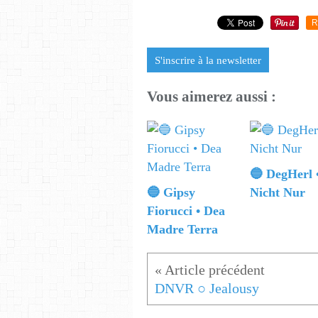
R
S'inscrire à la newsletter
Vous aimerez aussi :
🔵 DegHerl 
🔵 Gipsy
Nicht Nur
Fiorucci • Dea
Madre Terra
DNVR ○ Jealousy