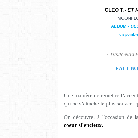
CLEO T. -
ET 
MOONFLO
ALBUM
-
DE
disponibl
↑ DISPONIBLE
FACEB
Une manière de remettre l’accent 
qui ne s’attache le plus souvent 
On découvre, à l'occasion de la
coeur silencieux.