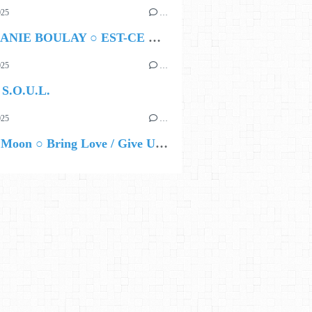
025
…
STÉPHANIE BOULAY ○ EST-CE QUE QUELQU'UN ME VOIT ?
025
…
 S.O.U.L.
025
…
Dotsun Moon ○ Bring Love / Give Up The Tears