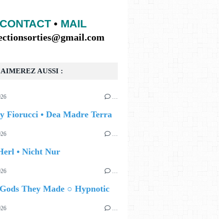
CONTACT
•
MAIL
lectionsorties@gmail.com
AIMEREZ AUSSI :
026
…
y Fiorucci • Dea Madre Terra
026
…
erl • Nicht Nur
026
…
 Gods They Made ○ Hypnotic
026
…