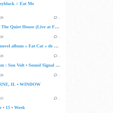
nyblack ○ Eat Me
026
…
🔵 Avec The Quiet House (Live at Funkhaus), Kenzo Zurzolo livre une performance aussi intense qu'envoûtante.
026
…
🔵 Le nouvel album « Fat Cat » de Delilah Holliday (sortie le 30 Octobre 2026)
026
…
🔵 Album : Son Volt • Sound Signal Serenades
026
…
RNE, II. • WINDOW
025
…
 • 15 • Week