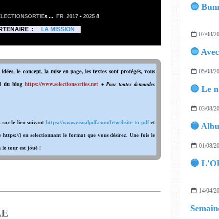
🔵 Bun
ELECTIONSORTIE
s ...
FR 2017
•
2025
8
ARTENAIRE :
LA MISSION
07/08/2
 idées, le concept, la mise en page, les textes sont protégés, vous
05/08/2
l du blog
https://www.selectionsorties.net
• Pour toutes demandes
03/08/2
sur le lien suivant
https://www.visualpdf.com/fr/website-to-pdf
et
le https://) en selectionnant le format que vous désirez. Une fois le
01/08/2
le tour est joué !
🔵 L'O
14/04/2
Semaine
LE