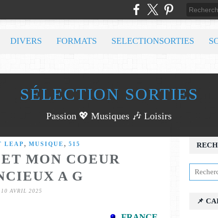
DIVERS
FORMATS
SELECTIONSORTIES
S
SÉLECTION SORTIES
Passion 💖 Musiques 🎶 Loisirs
,
,
T LEAP
MUSIQUE
515
RECH
○ ET MON COEUR
NCIEUX A G
10 AVRIL 2025
📌 C
FRANCE