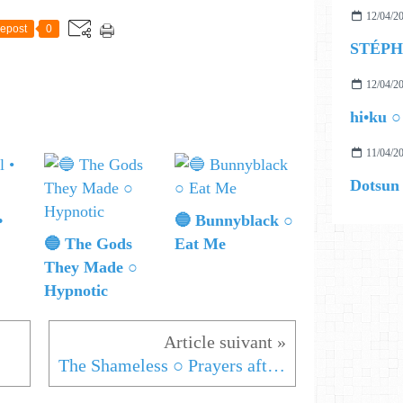
12/04/2
epost
0
12/04/2
hi•ku ○
11/04/2
•
🔵 Bunnyblack ○
🔵 The Gods
Eat Me
They Made ○
Hypnotic
The Shameless ○ Prayers after Dark