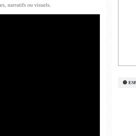
ues, narratifs ou visuels.
🔵 E