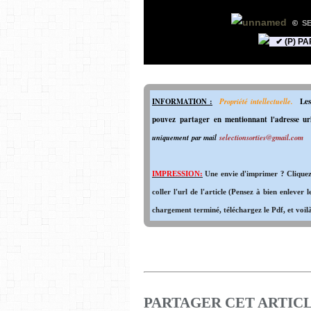
©
S
✔ (P) P
INFORMATION :
Propriété intellectuelle.
Les
pouvez partager en mentionnant l'adresse ur
uniquement par mail
selectionsorties@gmail.com
IMPRESSION:
Une envie d'imprimer ? Cliquez 
coller l'url de l'article (Pensez à bien enlever 
chargement terminé, téléchargez le Pdf, et voilà 
PARTAGER CET ARTIC