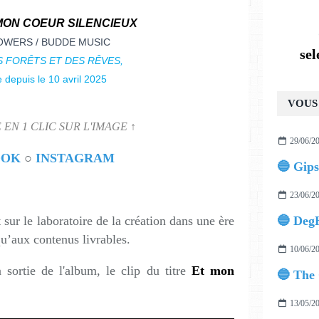
MON COEUR SILENCIEUX
WERS / BUDDE MUSIC
se
S FORÊTS ET DES RÊVES,
e depuis le 10 avril 2025
VOUS 
 EN 1 CLIC SUR L'IMAGE ↑
29/06/2
OOK
○
INSTAGRAM
🔵 Gips
23/06/2
sur le laboratoire de la création dans une ère
🔵 DegH
qu’aux contenus livrables.
10/06/2
 sortie de l'album, le clip du titre
Et mon
🔵 The
13/05/2