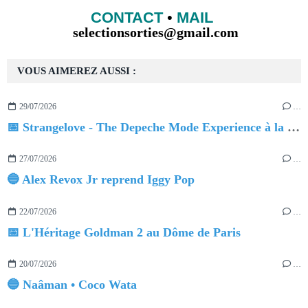
CONTACT
•
MAIL
selectionsorties@gmail.com
VOUS AIMEREZ AUSSI :
29/07/2026
…
📅 Strangelove - The Depeche Mode Experience à la Salle Pleyel
27/07/2026
…
🔵 Alex Revox Jr reprend Iggy Pop
22/07/2026
…
📅 L'Héritage Goldman 2 au Dôme de Paris
20/07/2026
…
🔵 Naâman • Coco Wata