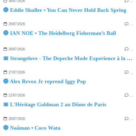
30/07/2026
…
🔵 Eddie Skuller • You Can Never Hold Back Spring
29/07/2026
…
🔵 IAN NOE • The Heidelberg Fisherman’s Ball
29/07/2026
…
📅 Strangelove - The Depeche Mode Experience à la Salle Pleyel
27/07/2026
…
🔵 Alex Revox Jr reprend Iggy Pop
22/07/2026
…
📅 L'Héritage Goldman 2 au Dôme de Paris
20/07/2026
…
🔵 Naâman • Coco Wata