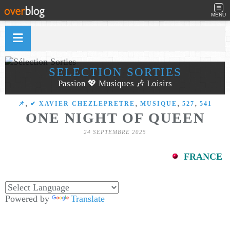
MENU
SÉLECTION SORTIES
Passion 💖 Musiques 🎶 Loisirs
,
,
,
,
​​​​​​​📌
✔ XAVIER CHEZLEPRETRE
MUSIQUE
527
541
ONE NIGHT OF QUEEN
24 SEPTEMBRE 2025
FRANCE
Powered by
Translate