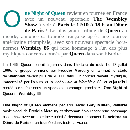
O
ne Night of Queen
revient en tournée en France
avec un nouveau spectacle
The Wembley
Show
à voir à
Paris le 12/10 à 18 h au Dôme
de Paris
! Le plus grand tribute de
Queen
au
monde, annonce sa tournée française après une tournée
américaine triomphale, avec son nouveau spectacle hors-
normes
Wembley 86
qui rend hommage à l'un des plus
mythiques concerts donnés par
Queen
dans son histoire.
En 1986,
Queen
entrait à jamais dans l’histoire du rock. Le 12 juillet
1986, le groupe emmené par
Freddie Mercury
enflammait le stade
de
Wembley
devant plus de 70 000 fans. Un concert devenu mythique,
immortalisé par l’album et la vidéo
Live at Wembley '86
, et aujourd’hui
recréé sur scène dans un spectacle hommage grandiose :
One Night of
Queen – Wembley 86.
One Night of Queen
emmené par son leader
Gary Mullen
, véritable
sosie vocal de
Freddie Mercury
et showman éblouissant rend hommage
à ce show avec un spectacle inédit à découvrir le samedi
12
octobre au
Dôme de Paris
et en tournée dans toute la France.