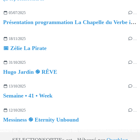
05/07/2025
…
Présentation programmation La Chapelle du Verbe incarné
18/11/2025
…
📅 Zélie La Pirate
31/10/2025
…
Hugo Jardin ֎ RÊVE
13/10/2025
…
Semaine • 41 • Week
12/10/2025
…
Messiness ֎ Eternity Unbound
SELECTIONSORTIEs est - Hébergé par
Overblog