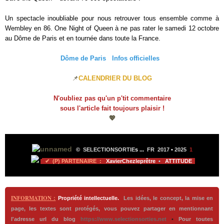
Un spectacle inoubliable pour nous retrouver tous ensemble comme à
Wembley en 86. One Night of Queen à ne pas rater le samedi 12 octobre
au Dôme de Paris et en tournée dans toute la France.
Dôme de Paris
Infos officielles
📌
CALENDRIER DU BLOG
N'oubliez pas qu'un p'tit commentaire
sous l'article fait toujours plaisir !
💖
©
SELECTIONSORTIE
s ...
FR 2017
•
2025
1
✔ (P) PARTENAIRE :
XavierChezleprêtre
•
ATTITUDE
INFORMATION :
Propriété intellectuelle.
Les idées, le concept, la mise en
page, les textes sont protégés, vous pouvez partager en mentionnant
l'adresse url du blog
https://www.selectionsorties.net
•
Pour toutes