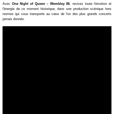
Avec
One Night of Queen – Wembley 86
, revivez toute l'émotion et
l'énergie de ce moment historique, dans une production scénique hors
normes qui vous transporte au cœur de l'un des plus grands concerts
jamais donnés.