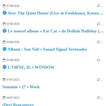
07/08/2026
…
🔵 Avec The Quiet House (Live at Funkhaus), Kenzo Zurzolo livre une performance aussi intense qu'envoûtante.
05/08/2026
…
🔵 Le nouvel album « Fat Cat » de Delilah Holliday (sortie le 30 Octobre 2026)
03/08/2026
…
🔵 Album : Son Volt • Sound Signal Serenades
01/08/2026
…
🔵 L'ORNE, II. • WINDOW
07/07/2025
…
Semaine • 27 • Week
06/07/2025
…
(Des) Rencontres