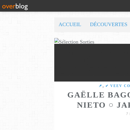
ACCUEIL
DÉCOUVERTES
,
​​​​​​​📌
✔ VEEV C
GAËLLE BAG
NIETO ○ JA
7