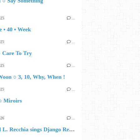
 ○ Say Something
025
…
 • 40 • Week
025
…
○ Care To Try
025
…
Woon ○ 3, 10, Why, When !
025
…
○ Miroirs
026
…
🔵 Cecil L. Recchia sings Django Reinhardt