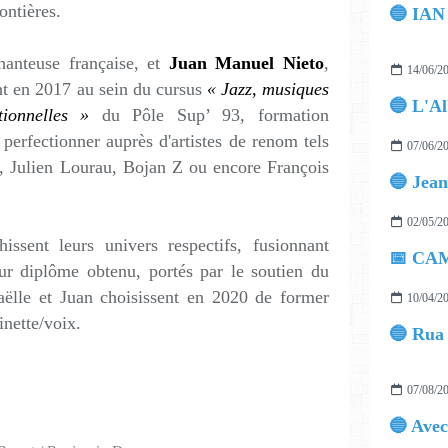
ontières.
hanteuse française, et
Juan Manuel Nieto
,
14/06/2
ent en 2017 au sein du cursus
« Jazz, musiques
🔵 L'Al
tionnelles »
du Pôle Sup’ 93, formation
 perfectionner auprès d'artistes de renom tels
07/06/2
, Julien Lourau, Bojan Z ou encore François
🔵 Jean
02/05/2
hissent leurs univers respectifs, fusionnant
📅 CAM
ur diplôme obtenu, portés par le soutien du
aëlle et Juan choisissent en 2020 de former
10/04/2
inette/voix.
🔵 Rua 
07/08/2