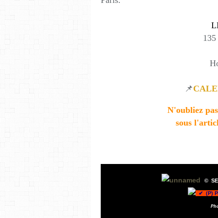
Paris.
L
135
Ho
📌
CALE
N'oubliez pas
sous l'artic
©
SE
✔ (P) 
Ph