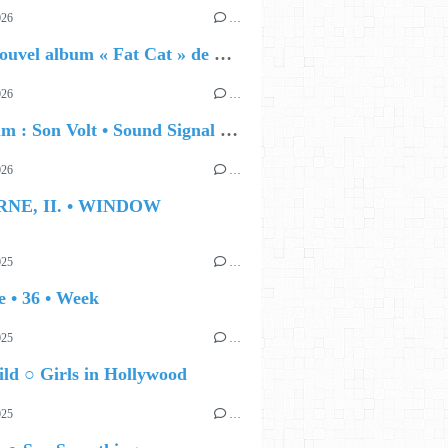
026
…
🔵 Le nouvel album « Fat Cat » de Delilah Holliday (sortie le 30 Octobre 2026)
026
…
🔵 Album : Son Volt • Sound Signal Serenades
026
…
RNE, II. • WINDOW
025
…
 • 36 • Week
025
…
ld ○ Girls in Hollywood
025
…