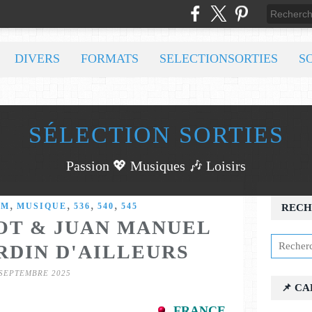
DIVERS
FORMATS
SELECTIONSORTIES
S
SÉLECTION SORTIES
Passion 💖 Musiques 🎶 Loisirs
,
,
,
,
OM
MUSIQUE
536
540
545
RECH
OT & JUAN MANUEL
RDIN D'AILLEURS
 SEPTEMBRE 2025
📌 C
FRANCE