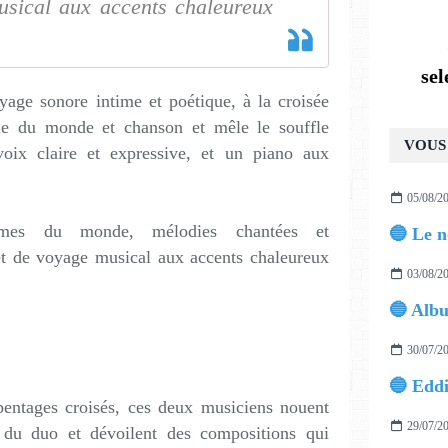
usical aux accents chaleureux
se
ge sonore intime et poétique, à la croisée
e du monde et chanson et mêle le souffle
VOUS 
oix claire et expressive, et un piano aux
05/08/2
mes du monde, mélodies chantées et
t de voyage musical aux accents chaleureux
03/08/2
30/07/2
arpentages croisés, ces deux musiciens nouent
29/07/2
t du duo et dévoilent des compositions qui