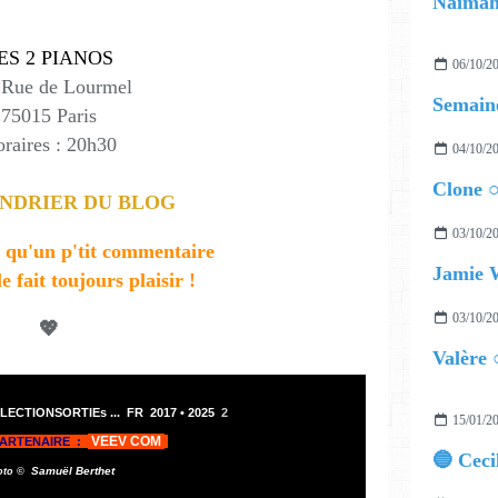
Naimah
ES 2 PIANOS
06/10/2
 Rue de Lourmel
Semaine
75015 Paris
raires : 20h30
04/10/2
Clone 
NDRIER DU BLOG
03/10/2
 qu'un p'tit commentaire
Jamie 
le fait toujours plaisir !
03/10/2
💖
Valère 
LECTIONSORTIEs ...
FR 2017 •
2025
2
15/01/2
VEEV COM
PARTENAIRE :
Samuël Berthet
oto ©