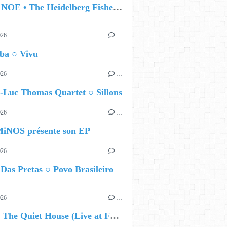
🔵 IAN NOE • The Heidelberg Fisherman’s Ball
026
…
ba ○ Vivu
026
…
-Luc Thomas Quartet ○ Sillons
026
…
iNOS présente son EP
026
…
Das Pretas ○ Povo Brasileiro
026
…
🔵 Avec The Quiet House (Live at Funkhaus), Kenzo Zurzolo livre une performance aussi intense qu'envoûtante.