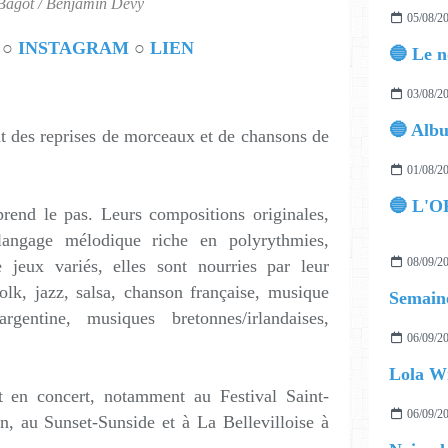
Bagot / Benjamin Devy
05/08/2
○
INSTAGRAM
○
LIEN
03/08/2
t des reprises de morceaux et de chansons de
01/08/2
🔵 L'O
e prend le pas. Leurs compositions originales,
 langage mélodique riche en polyrythmies,
08/09/2
jeux variés, elles sont nourries par leur
 folk, jazz, salsa, chanson française, musique
Semaine
 argentine, musiques bretonnes/irlandaises,
06/09/2
.
Lola Wi
 en concert, notamment au Festival Saint-
06/09/2
, au Sunset-Sunside et à La Bellevilloise à