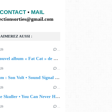
CONTACT
•
MAIL
lectionsorties@gmail.com
AIMEREZ AUSSI :
026
…
🔵 Le nouvel album « Fat Cat » de Delilah Holliday (sortie le 30 Octobre 2026)
026
…
🔵 Album : Son Volt • Sound Signal Serenades
026
…
🔵 Eddie Skuller • You Can Never Hold Back Spring
026
…