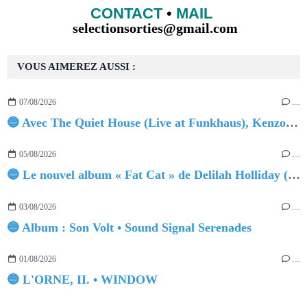
CONTACT
•
MAIL
selectionsorties@gmail.com
VOUS AIMEREZ AUSSI :
07/08/2026
…
🔵 Avec The Quiet House (Live at Funkhaus), Kenzo Zurzolo livre une performance aussi intense qu'envoûtante.
05/08/2026
…
🔵 Le nouvel album « Fat Cat » de Delilah Holliday (sortie le 30 Octobre 2026)
03/08/2026
…
🔵 Album : Son Volt • Sound Signal Serenades
01/08/2026
…
🔵 L'ORNE, II. • WINDOW