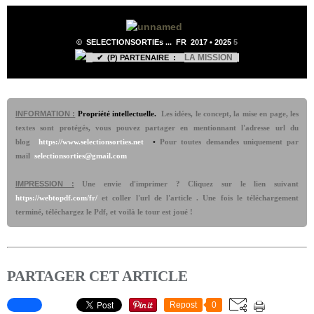
©
SELECTIONSORTIEs ...
FR 2017 •
2025
5
LA MISSION
✔ (P) PARTENAIRE :
INFORMATION :
Propriété intellectuelle.
Les idées, le concept, la mise en page, les
textes sont protégés, vous pouvez partager en mentionnant l'adresse url du
blog
https://www.selectionsorties.net
•
Pour toutes demandes uniquement par
mail
selectionsorties@gmail.com
IMPRESSION :
Une envie d'imprimer ? Cliquez sur le lien suivant
https://webtopdf.com/fr/
et coller l'url de l'article . Une fois le téléchargement
terminé, téléchargez le Pdf, et voilà le tour est joué !
PARTAGER CET ARTICLE
Repost
0