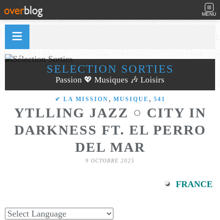
MENU
SÉLECTION SORTIES
Passion 💖 Musiques 🎶 Loisirs
,
,
✔ LA MISSION
MUSIQUE
541
YTLLING JAZZ ○ CITY IN
DARKNESS FT. EL PERRO
DEL MAR
9 OCTOBRE 2025
FRANCE