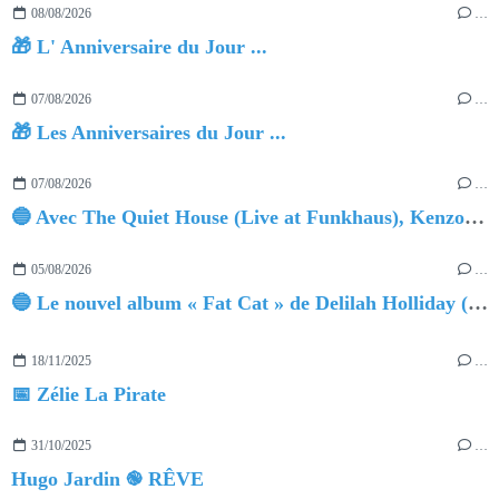
08/08/2026
…
🎁 L' Anniversaire du Jour ...
07/08/2026
…
🎁 Les Anniversaires du Jour ...
07/08/2026
…
🔵 Avec The Quiet House (Live at Funkhaus), Kenzo Zurzolo livre une performance aussi intense qu'envoûtante.
05/08/2026
…
🔵 Le nouvel album « Fat Cat » de Delilah Holliday (sortie le 30 Octobre 2026)
18/11/2025
…
📅 Zélie La Pirate
31/10/2025
…
Hugo Jardin ֎ RÊVE