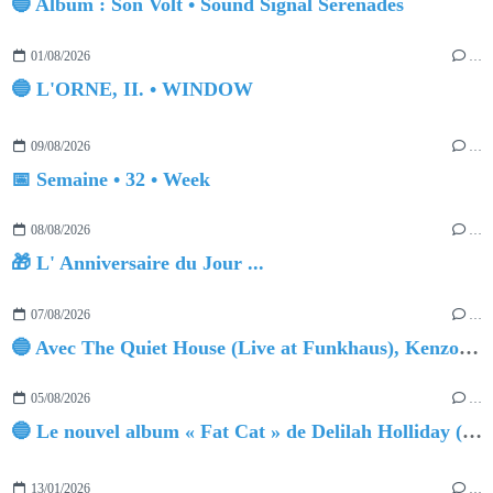
🔵 Album : Son Volt • Sound Signal Serenades
01/08/2026
…
🔵 L'ORNE, II. • WINDOW
09/08/2026
…
📅 Semaine • 32 • Week
08/08/2026
…
🎁 L' Anniversaire du Jour ...
07/08/2026
…
🔵 Avec The Quiet House (Live at Funkhaus), Kenzo Zurzolo livre une performance aussi intense qu'envoûtante.
05/08/2026
…
🔵 Le nouvel album « Fat Cat » de Delilah Holliday (sortie le 30 Octobre 2026)
13/01/2026
…