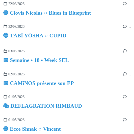
22/03/2026
…
🔵 Clovis Nicolas ○ Blues in Blueprint
22/03/2026
…
🔵 TÄBÏ YÖSHA ○ CUPID
03/05/2026
…
📅 Semaine • 18 • Week SEL
02/05/2026
…
📅 CAMiNOS présente son EP
01/05/2026
…
🎭 DEFLAGRATION RIMBAUD
01/05/2026
…
🔵 Ecce Shnak ○ Vincent