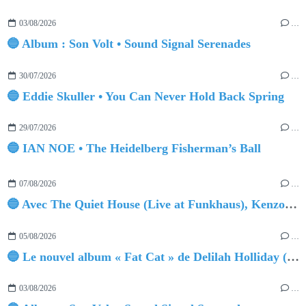
03/08/2026
…
🔵 Album : Son Volt • Sound Signal Serenades
30/07/2026
…
🔵 Eddie Skuller • You Can Never Hold Back Spring
29/07/2026
…
🔵 IAN NOE • The Heidelberg Fisherman’s Ball
07/08/2026
…
🔵 Avec The Quiet House (Live at Funkhaus), Kenzo Zurzolo livre une performance aussi intense qu'envoûtante.
05/08/2026
…
🔵 Le nouvel album « Fat Cat » de Delilah Holliday (sortie le 30 Octobre 2026)
03/08/2026
…