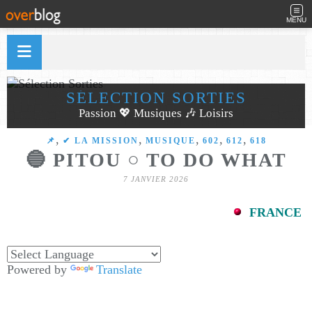
MENU
SÉLECTION SORTIES
Passion 💖 Musiques 🎶 Loisirs
,
,
,
,
,
​​​​​​​📌
✔ LA MISSION
MUSIQUE
602
612
618
🔵 PITOU ○ TO DO WHAT
7 JANVIER 2026
FRANCE
Powered by
Translate