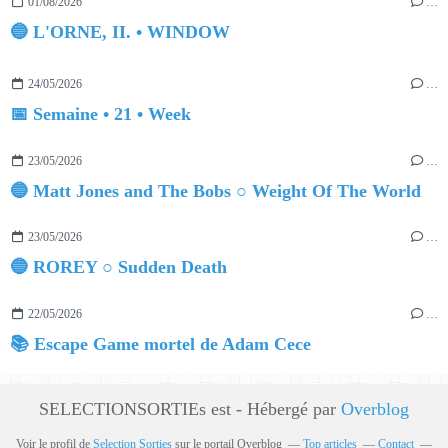
01/08/2026
…
🔵 L'ORNE, II. • WINDOW
24/05/2026
…
📅 Semaine • 21 • Week
23/05/2026
…
🔵 Matt Jones and The Bobs ○ Weight Of The World
23/05/2026
…
🔵 ROREY ○ Sudden Death
22/05/2026
…
📚 Escape Game mortel de Adam Cece
SELECTIONSORTIEs est - Hébergé par
Overblog
Voir le profil de
Selection Sorties
sur le portail Overblog
Top articles
Contact