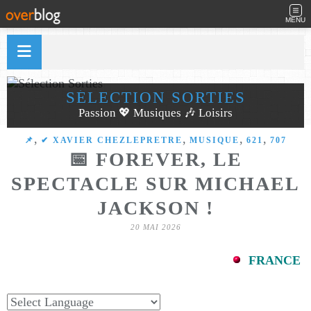
MENU
SÉLECTION SORTIES
Passion 💖 Musiques 🎶 Loisirs
,
,
,
,
​​​​​​​📌
✔ XAVIER CHEZLEPRETRE
MUSIQUE
621
707
📅 FOREVER, LE
SPECTACLE SUR MICHAEL
JACKSON !
20 MAI 2026
FRANCE