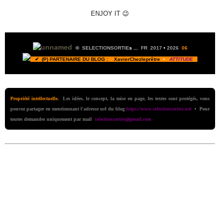
ENJOY IT 😉
©
SELECTIONSORTIE
s ...
FR 2017
•
2026
06
✔ (P) PARTENAIRE DU BLOG :
XavierChezleprêtre
•
ATTITUDE
Propriété intellectuelle.
Les idées, le concept, la mise en page, les textes sont protégés, vous
pouvez partager en mentionnant l'adresse url du blog
https://www.selectionsorties.net
• Pour
toutes demandes uniquement par mail
selectionsorties@gmail.com