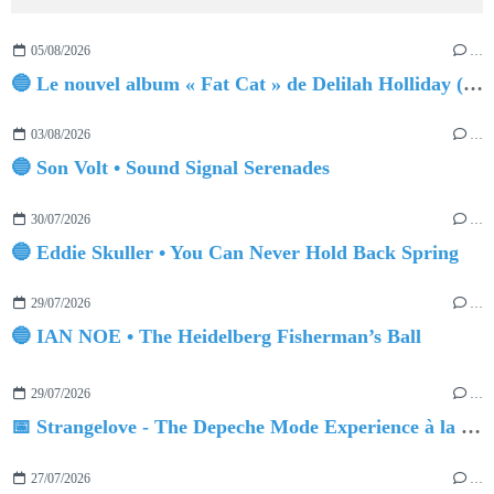
05/08/2026
…
🔵 Le nouvel album « Fat Cat » de Delilah Holliday (sortie le 30 Octobre 2026)
03/08/2026
…
🔵 Son Volt • Sound Signal Serenades
30/07/2026
…
🔵 Eddie Skuller • You Can Never Hold Back Spring
29/07/2026
…
🔵 IAN NOE • The Heidelberg Fisherman’s Ball
29/07/2026
…
📅 Strangelove - The Depeche Mode Experience à la Salle Pleyel
27/07/2026
…