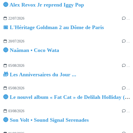
🔵 Alex Revox Jr reprend Iggy Pop
22/07/2026
…
📅 L'Héritage Goldman 2 au Dôme de Paris
20/07/2026
…
🔵 Naâman • Coco Wata
05/08/2026
…
🎁 Les Anniversaires du Jour ...
05/08/2026
…
🔵 Le nouvel album « Fat Cat » de Delilah Holliday (sortie le 30 Octobre 2026)
03/08/2026
…
🔵 Son Volt • Sound Signal Serenades