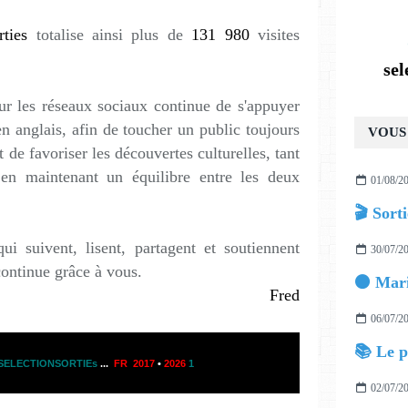
rties
totalise ainsi plus de
131 980
visites
se
ur les réseaux sociaux continue de s'appuyer
en anglais, afin de toucher un public toujours
VOUS 
 de favoriser les découvertes culturelles, tant
t en maintenant un équilibre entre les deux
01/08/2
ui suivent, lisent, partagent et soutiennent
30/07/2
continue grâce à vous.
⚫ Marie
Fred
06/07/2
📚 Le p
SELECTIONSORTIEs
...
FR 2017
•
2026
1
02/07/2