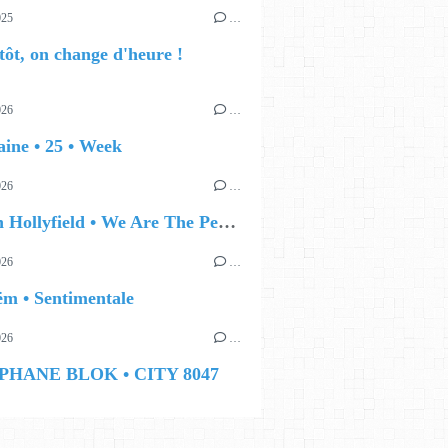
025
…
ôt, on change d'heure !
026
…
ine • 25 • Week
026
…
🔵 Lynn Hollyfield • We Are The People
026
…
m • Sentimentale
026
…
ÉPHANE BLOK • CITY 8047