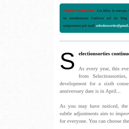
Propriété intellectuelle.
Les idées, le concept, 
en mentionnant l'adresse url du blog
uniquement par mail
selectionsorties@gmail
S
electionsorties continu
As every year, this ev
from Selectionsorties
development for a sixth consec
anniversary date is in April...
As you may have noticed, the 
subtle adjustments aim to impro
for everyone. You can choose the 