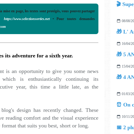
🎬 Supe
la mise en page, les textes sont protégés, vous pouvez partager
https://www.selectionsorties.net
• Pour toutes demandes
08/08/2
.com
🎁 L' A
16/04/2
es its adventure for a sixth year.
15/04/2
ent is an opportunity to give you some news
, which is enthusiastically continuing its
utive year, this time a little late, as the
01/03/2
⏰ On c
blog's design has recently changed. These
10/11/2
ve reading comfort and the visual experience
format that suits you best, short or long.