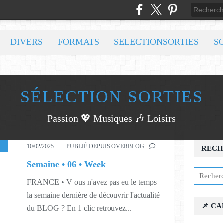
DIVERS
FORMATS
SELECTIONSORTIES
S
SÉLECTION SORTIES
Passion 💖 Musiques 🎶 Loisirs
MUSIQUES
,
506
10/02/2025
PUBLIÉ DEPUIS OVERBLOG
…
RECH
Semaine • 06 • Week
FRANCE • V ous n'avez pas eu le temps
la semaine dernière de découvrir l'actualité
📌 C
du BLOG ? En 1 clic retrouvez...