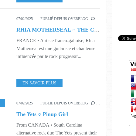
07/02/2025
PUBLIÉ DEPUIS OVERBLOG
…
RHIA MOTHERSEAL ○ THE CHARIOT
FRANCE • A rtiste franco-galloise, Rhia
Motherseal est une guitariste et chanteuse
influencée par le rock progressif...
EN SAVOIR PLUS
USIC
,
506
07/02/2025
PUBLIÉ DEPUIS OVERBLOG
…
The Yets ○ Pinup Girl
From CANADA • South Carolina
alternative rock duo The Yets present their