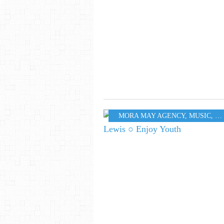
MORA MAY AGENCY
,
MUSIC
,
50