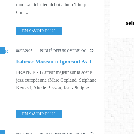
much-anticipated debut album 'Pinup
Girl'...
se
EN SAVOIR PLUS
,
506
,
508
,
514
,
521
06/02/2025
PUBLIÉ DEPUIS OVERBLOG
…
Fabrice Moreau ○ Ignorant As The Dawn
FRANCE • B atteur majeur sur la scène
jazz européenne (Marc Copland, Stéphane
Kerecki, Airelle Besson, Jean-Philippe...
EN SAVOIR PLUS
6