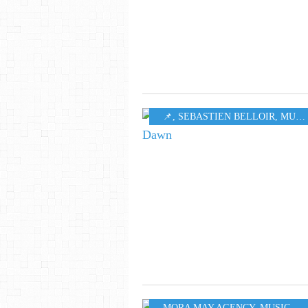
​​​​​​​📌
,
SEBASTIEN BELLOIR
,
MUSIQUE
MORA MAY AGENCY
,
MUSIC
,
50