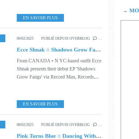
→
MOD
EN SAVOIR PLUS
,
MUSIC
,
506
,
509
09/02/2025
PUBLIÉ DEPUIS OVERBLOG
…
Ecce Shnak ○ Shadows Grow Fangs
From CANADA • N YC-based outfit Ecce
Shnak presents their debut EP 'Shadows
Grow Fangs' via Record Man, Records,...
EN SAVOIR PLUS
,
MUSIC
,
506
,
509
08/02/2025
PUBLIÉ DEPUIS OVERBLOG
…
Pink Turns Blue ○ Dancing With Ghosts