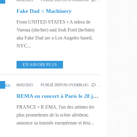
06/02/2025
PUBLIÉ DEPUIS OVERBLOG
…
Fake Dad ○ Machinery
From UNITED STATES • A ndrea de
Varona (she/her) and Josh Ford (he/him)
aka Fake Dad are a Los Angeles based,
NYC...
EN SAVOIR PLUS
,
506
,
507
,
526
06/02/2025
PUBLIÉ DEPUIS OVERBLOG
…
REMA en concert à Paris le 28 juin 2025
FRANCE • R EMA, l'un des artistes les
plus prometteurs de la scène afrobeat,
annonce sa tournée européenne et fera...