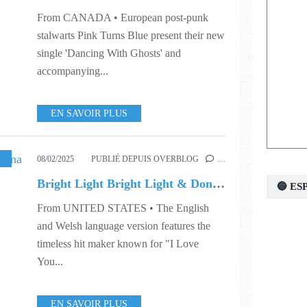
From CANADA • European post-punk
stalwarts Pink Turns Blue present their new
single 'Dancing With Ghosts' and
accompanying...
EN SAVOIR PLUS
6
08/02/2025
PUBLIÉ DEPUIS OVERBLOG
…
Bright Light Bright Light & Donna Lewis ○ Enjoy Youth
🔵 E
From UNITED STATES • The English
and Welsh language version features the
timeless hit maker known for "I Love
You...
EN SAVOIR PLUS