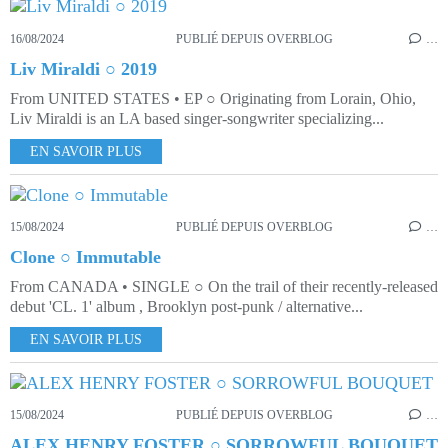
16/08/2024
PUBLIÉ DEPUIS OVERBLOG
…
Liv Miraldi ○ 2019
From UNITED STATES • EP ○ Originating from Lorain, Ohio,
Liv Miraldi is an LA based singer-songwriter specializing...
EN SAVOIR PLUS
15/08/2024
PUBLIÉ DEPUIS OVERBLOG
…
Clone ○ Immutable
From CANADA • SINGLE ○ On the trail of their recently-released
debut 'CL. 1' album , Brooklyn post-punk / alternative...
EN SAVOIR PLUS
15/08/2024
PUBLIÉ DEPUIS OVERBLOG
…
ALEX HENRY FOSTER ○ SORROWFUL BOUQUET