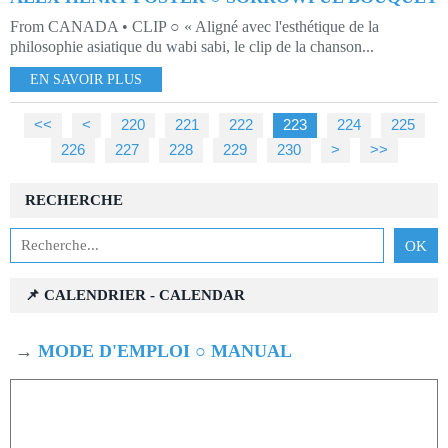
From CANADA • CLIP ○ « Aligné avec l'esthétique de la
philosophie asiatique du wabi sabi, le clip de la chanson...
EN SAVOIR PLUS
<<
<
200
210
220
221
222
223
224
225
226
227
228
229
230
240
250
260
270
280
290
300
400
500
600
700
800
900
1000
>
>>
RECHERCHE
📌 CALENDRIER - CALENDAR
→
MODE D'EMPLOI ○ MANUAL