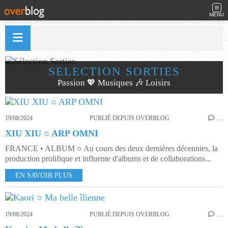
MENU
SÉLECTION SORTIES
Passion 💖 Musiques 🎶 Loisirs
19/08/2024
PUBLIÉ DEPUIS OVERBLOG
…
XIU XIU ○ ARP OMNI
FRANCE • ALBUM ○ Au cours des deux dernières décennies, la
production prolifique et influente d'albums et de collaborations...
EN SAVOIR PLUS
19/08/2024
PUBLIÉ DEPUIS OVERBLOG
…