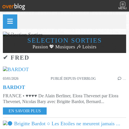
MENU
SÉLECTION SORTIES
Passion 💖 Musiques 🎶 Loisirs
✔ FRED
03/01/2026
PUBLIÉ DEPUIS OVERBLOG
…
BARDOT
FRANCE • ♥♥♥♥ De Alain Berliner, Elora Thevenet par Elora
Thevenet, Nicolas Bary avec Brigitte Bardot, Bernard...
EN SAVOIR PLUS