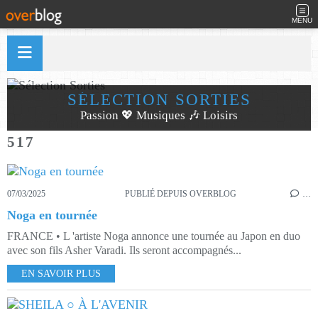
MENU
SÉLECTION SORTIES
Passion 💖 Musiques 🎶 Loisirs
517
07/03/2025
PUBLIÉ DEPUIS OVERBLOG
…
Noga en tournée
FRANCE • L 'artiste Noga annonce une tournée au Japon en duo
avec son fils Asher Varadi. Ils seront accompagnés...
EN SAVOIR PLUS