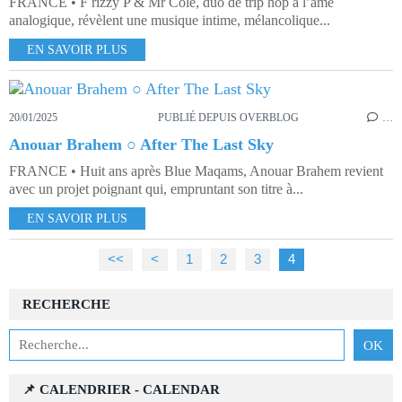
FRANCE • F rizzy P & Mr Cole, duo de trip hop à l’âme
analogique, révèlent une musique intime, mélancolique...
EN SAVOIR PLUS
20/01/2025
PUBLIÉ DEPUIS OVERBLOG
…
Anouar Brahem ○ After The Last Sky
FRANCE • Huit ans après Blue Maqams, Anouar Brahem revient
avec un projet poignant qui, empruntant son titre à...
EN SAVOIR PLUS
<<
<
1
2
3
4
RECHERCHE
📌 CALENDRIER - CALENDAR