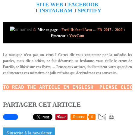
SITE WEB
I
FACEBOOK
I
INSTAGRAM
I
SPOTIFY
©
Mise en page :
Fred Ils font l'Actu
...
FR 2017
-
2020
/
Emetteur :
VeevCom
La musique n’est pas un virus ! Certes elle vous contamine par la mélodie, les
paroles, mais elle s’achète, se fait découvrir, se fredonne, vous titille le creux de
l’oreille, se libère sur vos lèvres … Pensez aux artistes, ils illuminent votre quotidien
et alimentent vos mémoires de jolis refrains qui deviendront vos souvenirs.
TO READ
THE ARTICLE IN ENGLISH  PLEASE CLIC
PARTAGER CET ARTICLE
Repost
0
S'inscrire à la newsletter