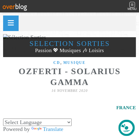
MENU
SÉLECTION SORTIES
Passion 💖 Musiques 🎶 Loisirs
,
CD
MUSIQUE
OZFERTI - SOLARIUS
GAMMA
16 NOVEMBRE 2020
FRANCE
Powered by
Translate