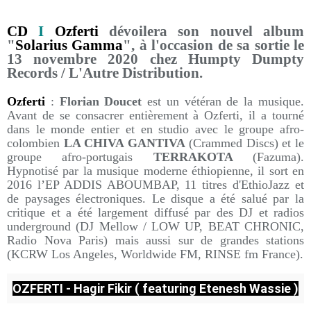
CD
I
Ozferti
dévoilera son nouvel album
"
Solarius Gamma
", à l'occasion de sa sortie le
13 novembre 2020 chez Humpty Dumpty
Records / L'Autre Distribution.
Ozferti
:
Florian Doucet
est un vétéran de la musique.
Avant de se consacrer entièrement à Ozferti, il a tourné
dans le monde entier et en studio avec le groupe afro-
colombien
LA CHIVA GANTIVA
(Crammed Discs) et le
groupe afro-portugais
TERRAKOTA
(Fazuma).
Hypnotisé par la musique moderne éthiopienne, il sort en
2016 l’EP ADDIS ABOUMBAP, 11 titres d'EthioJazz et
de paysages électroniques. Le disque a été salué par la
critique et a été largement diffusé par des DJ et radios
underground (DJ Mellow / LOW UP, BEAT CHRONIC,
Radio Nova Paris) mais aussi sur de grandes stations
(KCRW Los Angeles, Worldwide FM, RINSE fm France).
OZFERTI - Hagir Fikir ( featuring Etenesh Wassie )