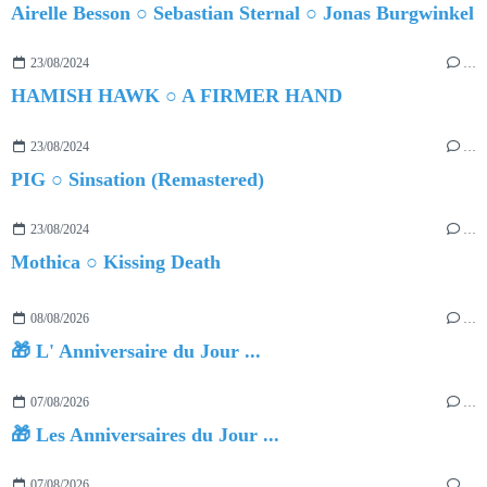
Airelle Besson ○ Sebastian Sternal ○ Jonas Burgwinkel
23/08/2024
…
HAMISH HAWK ○ A FIRMER HAND
23/08/2024
…
PIG ○ Sinsation (Remastered)
23/08/2024
…
Mothica ○ Kissing Death
08/08/2026
…
🎁 L' Anniversaire du Jour ...
07/08/2026
…
🎁 Les Anniversaires du Jour ...
07/08/2026
…