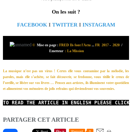
On les suit ?
FACEBOOK
I
TWITTER
I
INSTAGRAM
©
Mise en page :
FRED Ils font l'Actu
...
FR 2017
-
2020
/
Emetteur
: La Mission
La musique n’est pas un virus ! Certes elle vous contamine par la mélodie, les
paroles, mais elle s’achète, se fait découvrir, se fredonne, vous titille le creux de
l’oreille, se libère sur vos lèvres …
Pensez aux artistes, ils illuminent votre quotidien
et alimentent vos mémoires de jolis refrains qui deviendront vos souvenirs.
TO READ
THE ARTICLE IN ENGLISH
PLEASE CLICK
PARTAGER CET ARTICLE
Repost
0