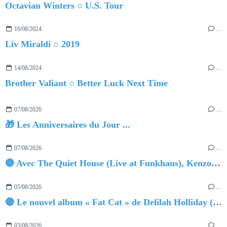
Octavian Winters ○ U.S. Tour
16/08/2024
…
Liv Miraldi ○ 2019
14/08/2024
…
Brother Valiant ○ Better Luck Next Time
07/08/2026
…
🎁 Les Anniversaires du Jour ...
07/08/2026
…
🔵 Avec The Quiet House (Live at Funkhaus), Kenzo Zurzolo livre une performance aussi intense qu'envoûtante.
05/08/2026
…
🔵 Le nouvel album « Fat Cat » de Delilah Holliday (sortie le 30 Octobre 2026)
03/08/2026
…