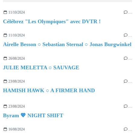
11/10/2024
…
Célébrez "Les Olympiques" avec DVTR !
11/10/2024
…
Airelle Besson ○ Sebastian Sternal ○ Jonas Burgwinkel
26/08/2024
…
JULIE MELETTA ○ SAUVAGE
23/08/2024
…
HAMISH HAWK ○ A FIRMER HAND
23/08/2024
…
Byram 💖 NIGHT SHIFT
16/08/2024
…