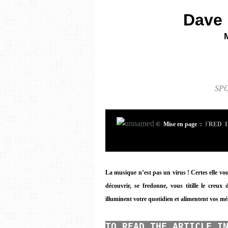
Dave 
SPO
©
Mise en page
:
F
RED Ils
La musique n’est pas un virus ! Certes elle vous
découvrir, se fredonne, vous titille le creux 
illuminent votre quotidien et alimentent vos mé
TO READ
THE ARTICLE I