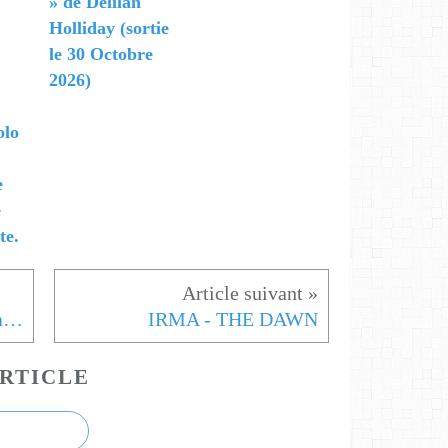
» de Delilah
Holliday (sortie
le 30 Octobre
2026)
olo
e
e
te.
ℹ AKIUS, la nouvelle application mobile de livestream
IRMA - THE DAWN
RTICLE