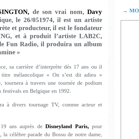
→
MOD
SINGTON,
de son vrai nom,
Davy
ique, le 26/051974, il est un artiste
te et producteur, il est le fondateur
G, et à produit l’artiste LAB2C,
de Fun Radio, il produira un album
amine »
, sa carrière d’interprète dés 17 ans ou il
 titre mélancolique « On s’est dit adieu »
 tournera à travers une tournée de podium
rs festivals en Belgique en 1992.
a à divers tournage TV, comme acteur et
à 19 ans auprès de
Disneyland Paris,
pour
t, la célèbre parade du Bossu de notre dame,