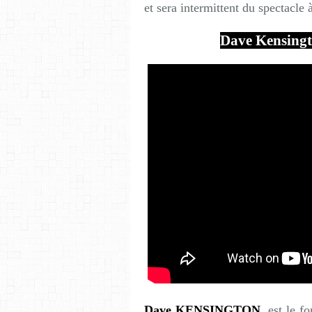
et sera intermittent du spectacle 
Dave Kensing
Dave KENSINGTON,
est le f