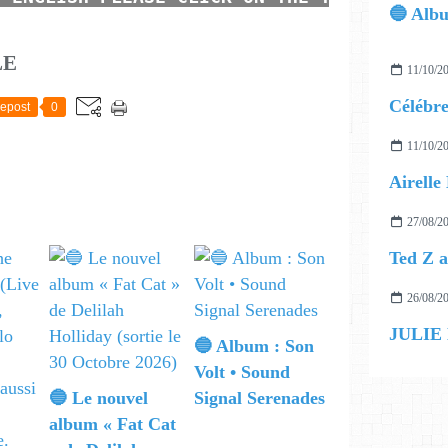
LE
11/10/2
epost
0
11/10/2
27/08/2
26/08/2
JULIE
🔵 Album : Son
Volt • Sound
🔵 Le nouvel
Signal Serenades
album « Fat Cat