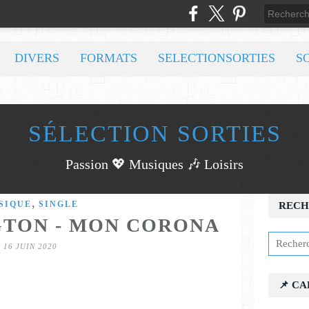
DIVERS
FORMATS
SELECTIONSORTIES
S
SÉLECTION SORTIES
Passion 💖 Musiques 🎶 Loisirs
,
SIQUE
SINGLE
RECH
GTON - MON CORONA
16 JUIN 2020
📌 C