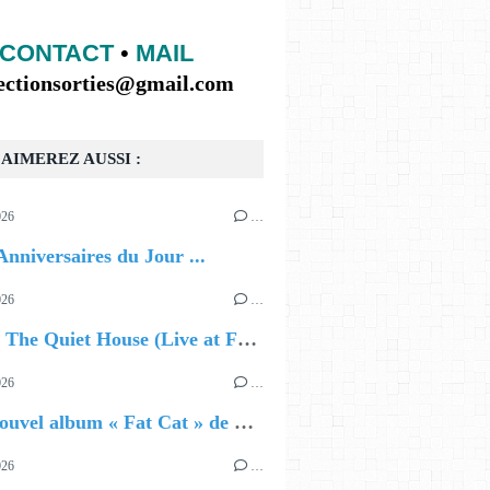
CONTACT
•
MAIL
lectionsorties@gmail.com
AIMEREZ AUSSI :
026
…
Anniversaires du Jour ...
026
…
🔵 Avec The Quiet House (Live at Funkhaus), Kenzo Zurzolo livre une performance aussi intense qu'envoûtante.
026
…
🔵 Le nouvel album « Fat Cat » de Delilah Holliday (sortie le 30 Octobre 2026)
026
…
AT THE TOP LEFT, THEN ENGLISH