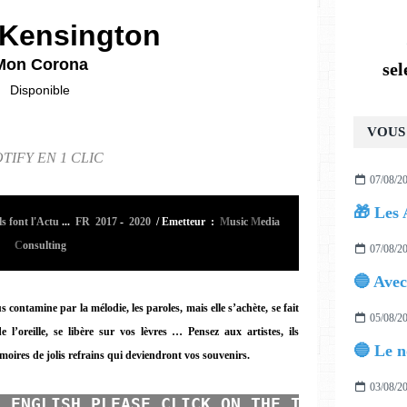
Kensington
Mon Corona
se
Disponible
VOUS 
TIFY EN 1 CLIC
07/08/2
🎁 Les 
 font l'Actu
...
FR 2017
-
2020
/
Emetteur :
M
usic
M
edia
C
onsulting
07/08/2
 contamine par la mélodie, les paroles, mais elle s’achète, se fait
05/08/2
de l’oreille, se libère sur vos lèvres …
Pensez aux artistes, ils
moires de jolis refrains qui deviendront vos souvenirs.
03/08/2
N ENGLISH PLEASE CLICK ON THE TRANSLATOR 