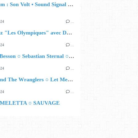
🔵 Album : Son Volt • Sound Signal Serenades
024
…
Célébrez "Les Olympiques" avec DVTR !
024
…
Airelle Besson ○ Sebastian Sternal ○ Jonas Burgwinkel
024
…
Ted Z and The Wranglers ○ Let Me Be Your Sin
024
…
 MELETTA ○ SAUVAGE