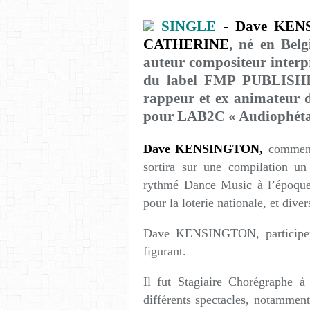
SINGLE
-
Dave KEN
CATHERINE
, né en Belg
auteur compositeur interprè
du label FMP PUBLISHIN
rappeur et ex animateur 
pour LAB2C « Audiophét
Dave KENSINGTON,
commence
sortira sur une compilation un
rythmé Dance Music à l’époque,
pour la loterie nationale, et dive
Dave KENSINGTON, participer
figurant.
Il fut Stagiaire Chorégraphe 
différents spectacles, notammen