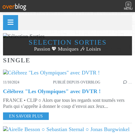
MENU
SÉLECTION SORTIES
Passion 💖 Musiques 🎶 Loisirs
SINGLE
11/10/2024
PUBLIÉ DEPUIS OVERBLOG
…
Célébrez "Les Olympiques" avec DVTR !
FRANCE • CLIP ○ Alors que tous les regards sont tournés vers
Paris qui s’apprête à donner le coup d’envoi aux Jeux...
EN SAVOIR PLUS