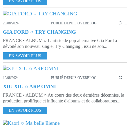
EN SAVOIR PLUS
20/08/2024
PUBLIÉ DEPUIS OVERBLOG
…
GIA FORD ○ TRY CHANGING
FRANCE • ALBUM ○ L'artiste de pop alternative Gia Ford a
dévoilé son nouveau single, Try Changing , issu de son...
EN SAVOIR PLUS
19/08/2024
PUBLIÉ DEPUIS OVERBLOG
…
XIU XIU ○ ARP OMNI
FRANCE • ALBUM ○ Au cours des deux dernières décennies, la
production prolifique et influente d'albums et de collaborations...
EN SAVOIR PLUS