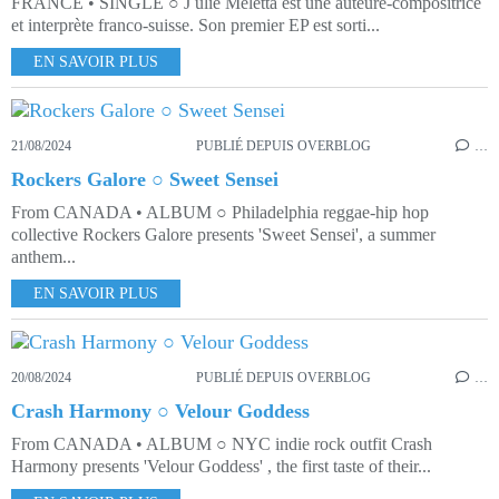
FRANCE • SINGLE ○ J ulie Meletta est une auteure-compositrice
et interprète franco-suisse. Son premier EP est sorti...
EN SAVOIR PLUS
21/08/2024
PUBLIÉ DEPUIS OVERBLOG
…
Rockers Galore ○ Sweet Sensei
From CANADA • ALBUM ○ Philadelphia reggae-hip hop
collective Rockers Galore presents 'Sweet Sensei', a summer
anthem...
EN SAVOIR PLUS
20/08/2024
PUBLIÉ DEPUIS OVERBLOG
…
Crash Harmony ○ Velour Goddess
From CANADA • ALBUM ○ NYC indie rock outfit Crash
Harmony presents 'Velour Goddess' , the first taste of their...