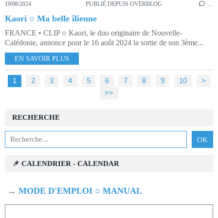
19/08/2024
PUBLIÉ DEPUIS OVERBLOG
…
Kaori ○ Ma belle îlienne
FRANCE • CLIP ○ Kaori, le duo originaire de Nouvelle-
Calédonie, annonce pour le 16 août 2024 la sortie de son 3ème...
EN SAVOIR PLUS
1
2
3
4
5
6
7
8
9
10
20
30
40
50
60
70
80
90
100
200
300
400
>
>>
RECHERCHE
📌 CALENDRIER - CALENDAR
→
MODE D'EMPLOI ○ MANUAL