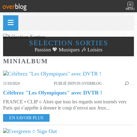
MENU
SÉLECTION SORTIES
Passion 💖 Musiques 🎶 Loisirs
MINIALBUM
11/10/2024
PUBLIÉ DEPUIS OVERBLOG
…
Célébrez "Les Olympiques" avec DVTR !
FRANCE • CLIP ○ Alors que tous les regards sont tournés vers
Paris qui s’apprête à donner le coup d’envoi aux Jeux...
EN SAVOIR PLUS