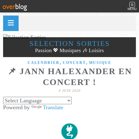
MENU
SÉLECTION SORTIES
Passion 💖 Musiques 🎶 Loisirs
,
,
CALENDRIER
CONCERT
MUSIQUE
📌 JANN HALEXANDER EN
CONCERT !
4 JUIN 2020
Powered by
Translate