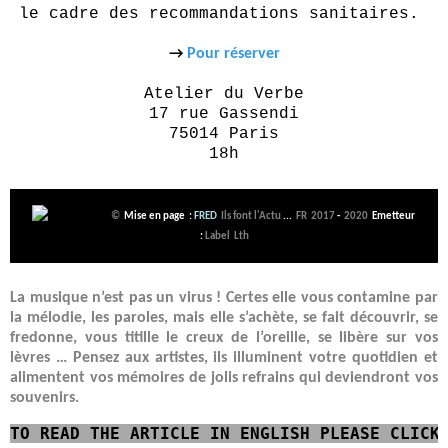
le cadre des recommandations sanitaires.
→
Pour réserver
Atelier du Verbe
17 rue Gassendi
75014 Paris
18h
©
Mise en page :
FRED
Ils font l'Actu
...
FR 2017
-
2020
Emetteur
:
Label Lth
La musique n’est pas un virus ! Certes elle vous contamine par
la mélodie, les paroles, mais elle s’achète, se fait découvrir, se
fredonne, vous titille le creux de l’oreille, se libère sur vos
lèvres …
Pensez aux artistes, ils illuminent votre quotidien et
alimentent vos mémoires de jolis refrains qui deviendront vos
souvenirs.
TO READ
THE ARTICLE IN ENGLISH
PLEASE CLICK