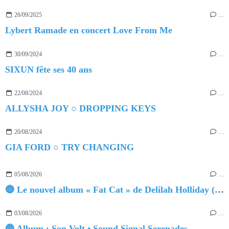
26/09/2025
…
Lybert Ramade en concert Love From Me
30/09/2024
…
SIXUN fête ses 40 ans
22/08/2024
…
ALLYSHA JOY ○ DROPPING KEYS
20/08/2024
…
GIA FORD ○ TRY CHANGING
05/08/2026
…
🔵 Le nouvel album « Fat Cat » de Delilah Holliday (sortie le 30 Octobre 2026)
03/08/2026
…
🔵 Album : Son Volt • Sound Signal Serenades