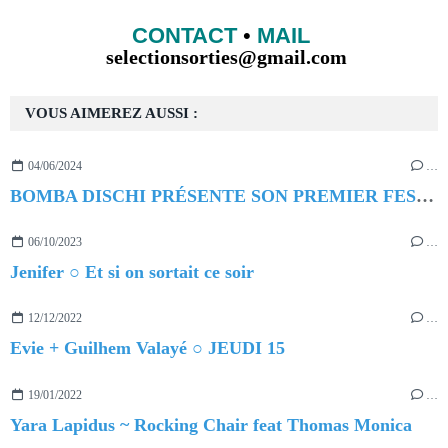
CONTACT
•
MAIL
selectionsorties@gmail.com
VOUS AIMEREZ AUSSI :
04/06/2024
…
BOMBA DISCHI PRÉSENTE SON PREMIER FESTIVAL
06/10/2023
…
Jenifer ○ Et si on sortait ce soir
12/12/2022
…
Evie + Guilhem Valayé ○ JEUDI 15
19/01/2022
…
Yara Lapidus ~ Rocking Chair feat Thomas Monica