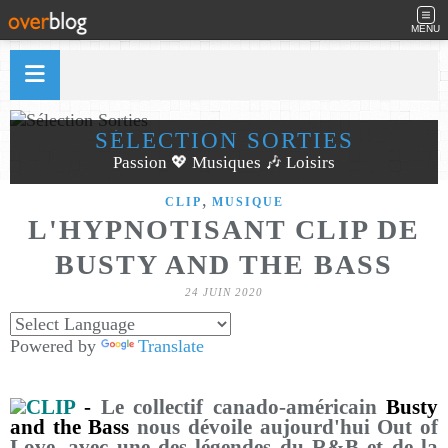
MENU
SÉLECTION SORTIES
Passion 💖 Musiques 🎶 Loisirs
,
CLIP
MUSIQUE
L'HYPNOTISANT CLIP DE
BUSTY AND THE BASS
24 JUIN 2020
Powered by
Translate
CLIP
-
Le collectif canado-américain
Busty
and the Bass
nous dévoile aujourd'hui Out of
Love, avec une des légendes du R&B et de la