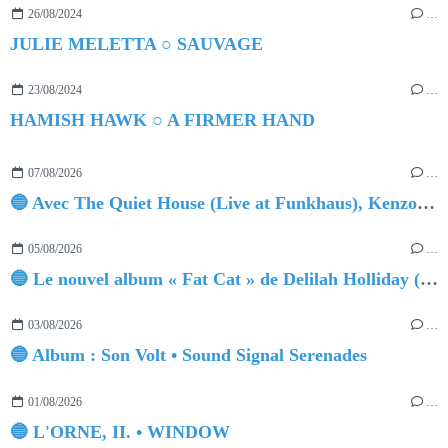
26/08/2024
…
JULIE MELETTA ○ SAUVAGE
23/08/2024
…
HAMISH HAWK ○ A FIRMER HAND
07/08/2026
…
🔵 Avec The Quiet House (Live at Funkhaus), Kenzo Zurzolo livre une performance aussi intense qu'envoûtante.
05/08/2026
…
🔵 Le nouvel album « Fat Cat » de Delilah Holliday (sortie le 30 Octobre 2026)
03/08/2026
…
🔵 Album : Son Volt • Sound Signal Serenades
01/08/2026
…
🔵 L'ORNE, II. • WINDOW