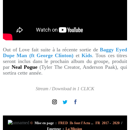
Out of Love fait suite à la récente sortie de
Baggy Eyed
Dope Man (ft George Clinton)
et
Kids
. Tous ces titres
seront inclus dans le prochain album du groupe, produit
par
Neal Pogue
(Tyler The Creator, Anderson Paak), qui
sortira cette année.
Stream / Download in 1 CLICK
©
Mise en page
:
FRED Ils font l'Actu
..
.
FR 2017
-
2020
/
Emetteur :
La Mission