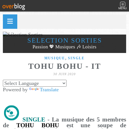
MENU
SÉLECTION SORTIES
Passion 💖 Musiques 🎶 Loisirs
,
MUSIQUE
SINGLE
TOHU BOHU - IT
30 JUIN 2020
Powered by
Translate
SINGLE
- La musique des 5 membres
de
TOHU BOHU
est une soupe de