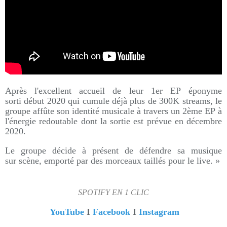
Après l'excellent accueil de leur 1er EP éponyme
sorti début 2020 qui cumule déjà plus de 300K streams, le
groupe affûte son identité musicale à travers un 2ème EP à
l'énergie redoutable dont la sortie est prévue en décembre
2020.
Le groupe décide à présent de défendre sa musique
sur scène, emporté par des morceaux taillés pour le live. »
SPOTIFY EN 1 CLIC
YouTube
I
Facebook
I
Instagram