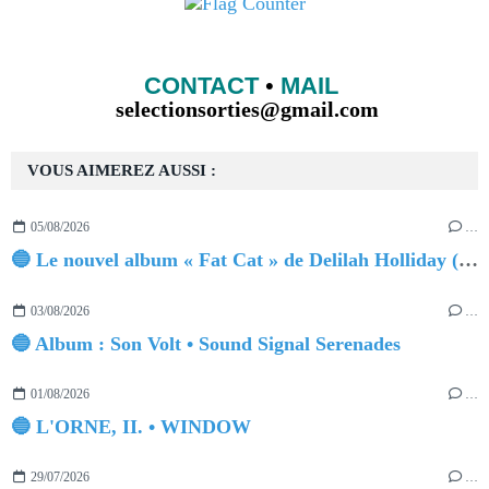
CONTACT
•
MAIL
selectionsorties@gmail.com
VOUS AIMEREZ AUSSI :
05/08/2026
…
🔵 Le nouvel album « Fat Cat » de Delilah Holliday (sortie le 30 Octobre 2026)
03/08/2026
…
🔵 Album : Son Volt • Sound Signal Serenades
01/08/2026
…
🔵 L'ORNE, II. • WINDOW
29/07/2026
…