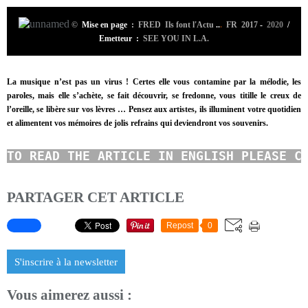
©
Mise en page
:
FRED Ils font l'Actu
..
.
FR 2017
-
2020
/
Emetteur :
SEE YOU IN L.A.
La musique n’est pas un virus ! Certes elle vous contamine par la mélodie, les
paroles, mais elle s’achète, se fait découvrir, se fredonne, vous titille le creux de
l’oreille, se libère sur vos lèvres …
Pensez aux artistes, ils illuminent votre quotidien
et alimentent vos mémoires de jolis refrains qui deviendront vos souvenirs.
TO READ
THE ARTICLE IN ENGLISH PLEASE C
PARTAGER CET ARTICLE
Repost
0
S'inscrire à la newsletter
Vous aimerez aussi :