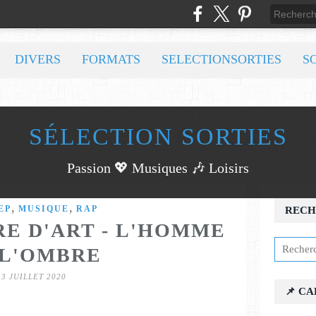
DIVERS
FORMATS
SELECTIONSORTIES
S
SÉLECTION SORTIES
Passion 💖 Musiques 🎶 Loisirs
,
,
EP
MUSIQUE
RAP
RECH
E D'ART - L'HOMME
 L'OMBRE
13 JUILLET 2020
📌 C