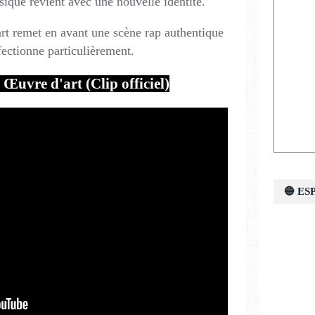
sique revient avec une nouvelle identité.
t remet en avant une scène rap authentique
fectionne particulièrement.
Œuvre d'art (Clip officiel)
🔵 E