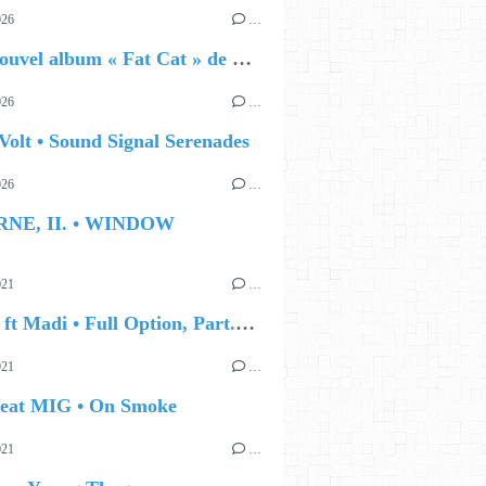
026
…
🔵 Le nouvel album « Fat Cat » de Delilah Holliday (sortie le 30 Octobre 2026)
026
…
Volt • Sound Signal Serenades
026
…
RNE, II. • WINDOW
021
…
Moums ft Madi • Full Option, Part.4 (Freestyle)
021
…
feat MIG • On Smoke
021
…