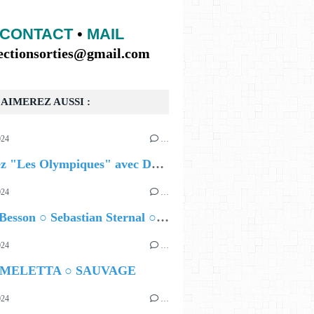
CONTACT
•
MAIL
lectionsorties@gmail.com
AIMEREZ AUSSI :
024
…
Célébrez "Les Olympiques" avec DVTR !
024
…
Airelle Besson ○ Sebastian Sternal ○ Jonas Burgwinkel
024
…
 MELETTA ○ SAUVAGE
024
…