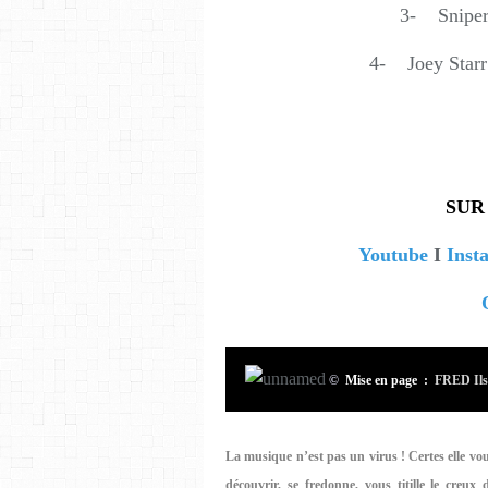
3- Sniper
4- Joey Starr
SUR
Youtube
I
Inst
©
Mise en page :
FRED Ils 
La musique n’est pas un virus ! Certes elle vous
découvrir, se fredonne, vous titille le creux 