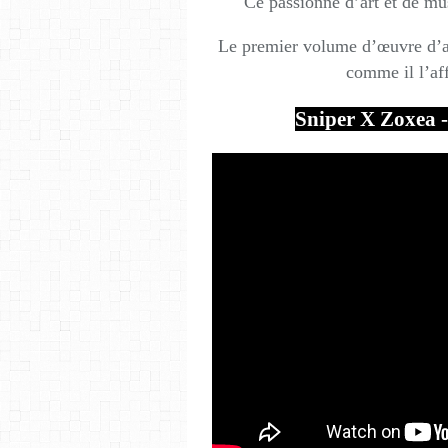
Ce passionné d’art et de mu
Le premier volume d’œuvre d’ar
comme il l’af
Sniper X Zoxea - 