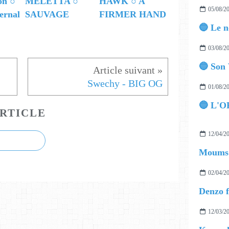
on ○
MELETTA ○
HAWK ○ A
05/08/2
ernal
SAUVAGE
FIRMER HAND
03/08/2
🔵 Son 
Swechy - BIG OG
01/08/2
🔵 L'O
RTICLE
12/04/2
02/04/2
Denzo 
12/03/2