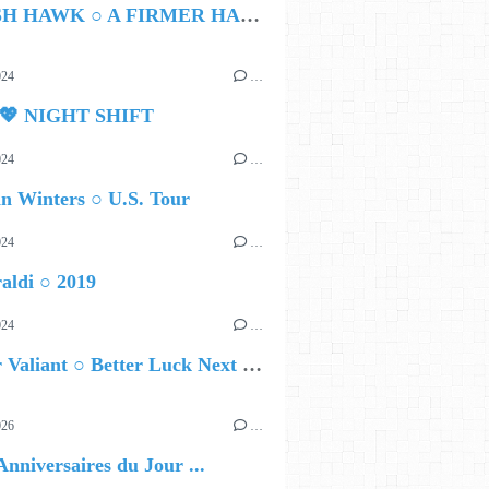
HAMISH HAWK ○ A FIRMER HAND
024
…
 TOP LEFT, THEN ENGLISH
 💖 NIGHT SHIFT
024
…
n Winters ○ U.S. Tour
024
…
aldi ○ 2019
024
…
Brother Valiant ○ Better Luck Next Time
026
…
Anniversaires du Jour ...