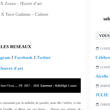
X Zoxea – Œuvre d’art
 X Tuco Gadamn – Culture
se
VOUS 
 LES RESEAUX
11/10/2
agram
I
Facebook
I
Twitter
11/10/2
Oeuvre d'art
font l'Actu
...
FR 2017
-
2020
Emetteur
: HelloHigh Comm
26/08/2
JULIE
 contamine par la mélodie, les paroles, mais elle s’achète, se fait
23/08/2
de l’oreille, se libère sur vos lèvres …
Pensez aux artistes, ils