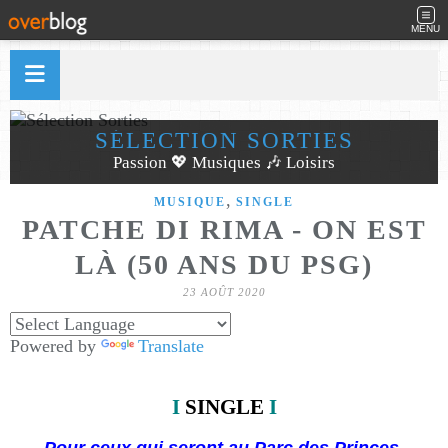
MENU
SÉLECTION SORTIES
Passion 💖 Musiques 🎶 Loisirs
,
MUSIQUE
SINGLE
PATCHE DI RIMA - ON EST
LÀ (50 ANS DU PSG)
23 AOÛT 2020
Powered by
Translate
I
SINGLE
I