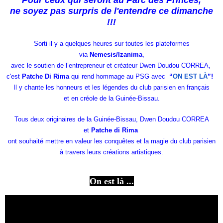
Pour ceux qui seront au Parc des Princes,
ne soyez pas surpris de l'entendre ce dimanche
!!!
Sorti il y a quelques heures sur toutes les plateformes
via
Nemesis/Izanima
,
avec le soutien de l’entrepreneur et créateur Dwen Doudou CORREA,
c'est
Patche Di Rima
qui rend hommage au PSG avec
“
ON EST LÀ
”!
Il y chante les honneurs et les légendes du club parisien en français
et en créole de la
Guinée-Bissau.
Tous deux originaires de la Guinée-Bissau, Dwen Doudou CORREA
et
Patche di Rima
ont souhaité mettre en valeur les conquêtes et la magie du club parisien
à travers leurs créations artistiques.
On est là ...