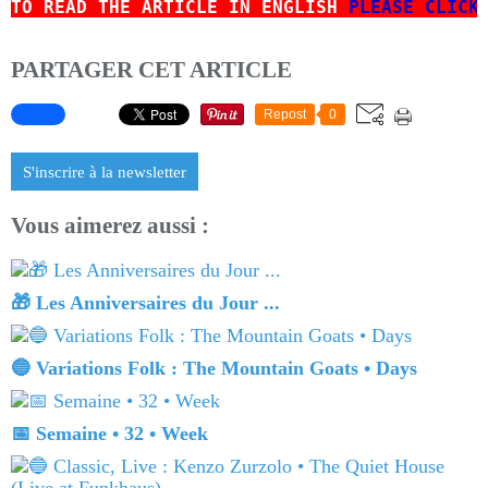
TO READ
THE ARTICLE IN ENGLISH
PLEASE CLICK
PARTAGER CET ARTICLE
Repost
0
S'inscrire à la newsletter
Vous aimerez aussi :
🎁 Les Anniversaires du Jour ...
🔵 Variations Folk : The Mountain Goats • Days
📅 Semaine • 32 • Week