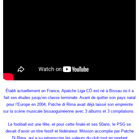
Établi actuellement en France, Apatche Liga CÓ est né à Bissau où il a
fait ses
études jusqu’en classe terminale. Avant de quitter son pays natal
pour l’Europe en 2004, Patche di Rima avait déjà laissé son empreinte
sur la scène musicale bissaoguinéenne avec 3 albums et 3 compilations.
Le football est une fête, et pour cette finale et ses 50ans, le PSG se
devait d’avoir un titre festif et fédérateur.
Mission accomplie par Patche
Di Rima, qui a su retranscrire les valeurs du club tout en rendant