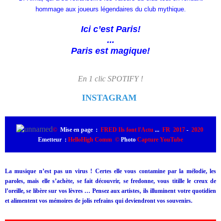
hommage aux joueurs légendaires du club mythique.
Ici c’est Paris!
...
Paris est magique!
En 1 clic SPOTIFY !
INSTAGRAM
©
Mise en page :
FRED Ils font l'Actu
...
FR 2017
-
2020
Emetteur
:
HelloHigh Comm
©
Photo
Capture YouTube
La musique n’est pas un virus ! Certes elle vous contamine par la mélodie, les
paroles, mais elle s’achète, se fait découvrir, se fredonne, vous titille le creux de
l’oreille, se libère sur vos lèvres …
Pensez aux artistes, ils illuminent votre quotidien
et alimentent vos mémoires de jolis refrains qui deviendront vos souvenirs.