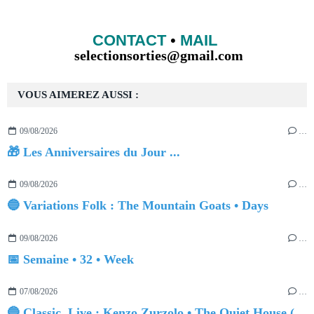
CONTACT
•
MAIL
selectionsorties@gmail.com
VOUS AIMEREZ AUSSI :
09/08/2026
…
🎁 Les Anniversaires du Jour ...
09/08/2026
…
🔵 Variations Folk : The Mountain Goats • Days
09/08/2026
…
📅 Semaine • 32 • Week
07/08/2026
…
🔵 Classic, Live : Kenzo Zurzolo • The Quiet House (Live at Funkhaus)