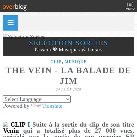
MENU
SÉLECTION SORTIES
Passion 💖 Musiques 🎶 Loisirs
,
CLIP
MUSIQUE
THE VEIN - LA BALADE DE
JIM
24 AOÛT 2020
Powered by
Translate
CLIP
I
Suite à la sortie du clip de son titre
Venin
qui a totalisé plus de 27 000 vues,
précédé par la sortie de son premier EP