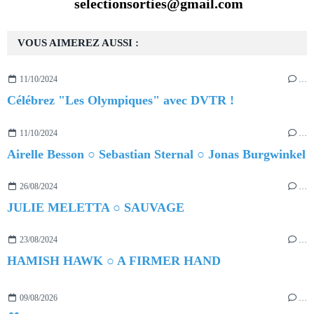
selectionsorties@gmail.com
VOUS AIMEREZ AUSSI :
11/10/2024
…
Célébrez "Les Olympiques" avec DVTR !
11/10/2024
…
Airelle Besson ○ Sebastian Sternal ○ Jonas Burgwinkel
26/08/2024
…
JULIE MELETTA ○ SAUVAGE
23/08/2024
…
HAMISH HAWK ○ A FIRMER HAND
09/08/2026
…