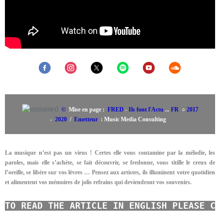
©
Mise en page :
FRED
-
Ils font l'Actu
.
..
FR
○
2017
-
2020
/
Emetteur
: Music Media Consulting
La musique n’est pas un virus ! Certes elle vous contamine par la mélodie, les
paroles, mais elle s’achète, se fait découvrir, se fredonne, vous titille le creux de
l’oreille, se libère sur vos lèvres …
Pensez aux artistes, ils illuminent votre quotidien
et alimentent vos mémoires de jolis refrains qui deviendront vos souvenirs.
TO READ THE ARTICLE IN ENGLISH PLEASE C