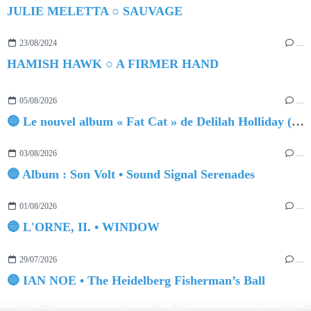
JULIE MELETTA ○ SAUVAGE
23/08/2024
…
HAMISH HAWK ○ A FIRMER HAND
05/08/2026
…
🔵 Le nouvel album « Fat Cat » de Delilah Holliday (sortie le 30 Octobre 2026)
03/08/2026
…
🔵 Album : Son Volt • Sound Signal Serenades
01/08/2026
…
🔵 L'ORNE, II. • WINDOW
29/07/2026
…
🔵 IAN NOE • The Heidelberg Fisherman’s Ball