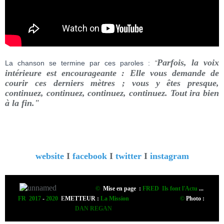
Parfois, la voix
La chanson se termine par ces paroles :
"
intérieure est encourageante : Elle vous demande de
courir ces derniers mètres ; vous y êtes presque,
continuez, continuez, continuez, continuez. Tout ira bien
à la fin."
website
I
facebook
I
twitter
I
instagram
©
Mise en page :
FRED Ils font l'Actu
...
FR 2017
-
2020
E
METTEUR :
La Mission
©
Photo
:
DAN REGAN