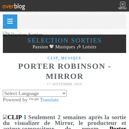
MENU
SÉLECTION SORTIES
Passion 💖 Musiques 🎶 Loisirs
,
CLIP
MUSIQUE
PORTER ROBINSON -
MIRROR
17 SEPTEMBRE 2020
Powered by
Translate
CLIP
I
Seulement 2 semaines après la sortie
du visualizer de Mirror, le producteur et
auteur-compositeur de renom
Porter