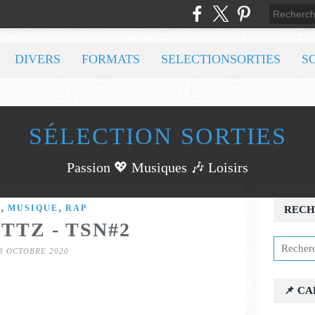
DIVERS
FORMATS
SELECTIONSORTIES
S
SÉLECTION SORTIES
Passion 💖 Musiques 🎶 Loisirs
,
,
P
MUSIQUE
RAP
RECH
TTZ - TSN#2
3 OCTOBRE 2020
📌 C