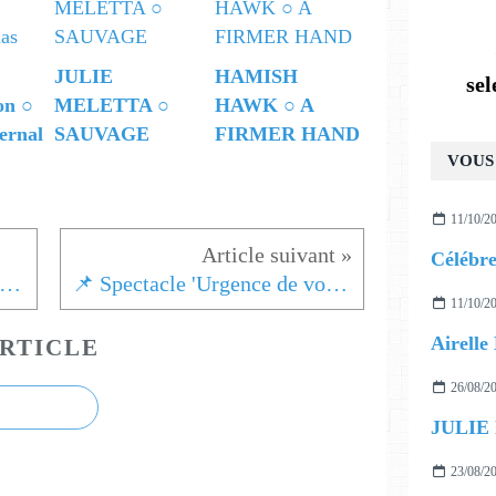
JULIE
HAMISH
se
on ○
MELETTA ○
HAWK ○ A
ernal
SAUVAGE
FIRMER HAND
VOUS 
11/10/2
 Tourcoing Jazz Festival : la programmation mise à jour
📌 Spectacle 'Urgence de vous' [du Gabon à la Russie]
11/10/2
RTICLE
26/08/2
JULIE
23/08/2