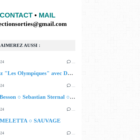
CONTACT
•
MAIL
lectionsorties@gmail.com
AIMEREZ AUSSI :
024
…
Célébrez "Les Olympiques" avec DVTR !
024
…
Airelle Besson ○ Sebastian Sternal ○ Jonas Burgwinkel
024
…
 MELETTA ○ SAUVAGE
024
…