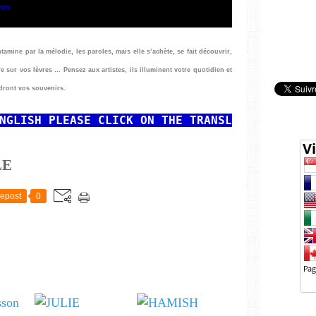
omm
amine par la mélodie, les paroles, mais elle s’achète, se fait découvrir,
bère sur vos lèvres …
Pensez aux artistes, ils illuminent votre quotidien et
ndront vos souvenirs.
NGLISH
PLEASE CLICK ON THE TRANSLATOR AT THE
LE
epost
0