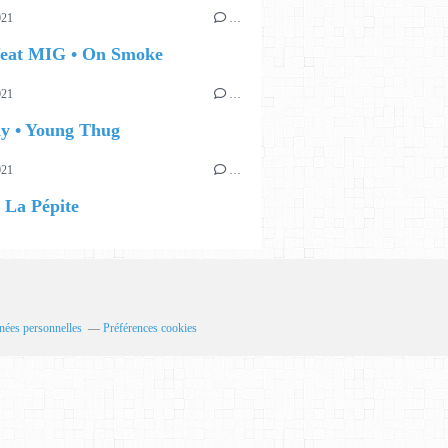
021
…
feat MIG • On Smoke
021
…
y • Young Thug
021
…
 La Pépite
nées personnelles
Préférences cookies