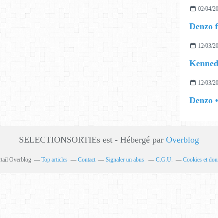
02/04/2
Denzo 
12/03/2
Kenned
12/03/2
Denzo •
SELECTIONSORTIEs est - Hébergé par
Overblog
rtail Overblog
Top articles
Contact
Signaler un abus
C.G.U.
Cookies et don