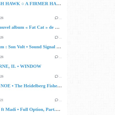
HAMISH HAWK ○ A FIRMER HAND
026
…
🔵 Le nouvel album « Fat Cat » de Delilah Holliday (sortie le 30 Octobre 2026)
026
…
🔵 Album : Son Volt • Sound Signal Serenades
026
…
RNE, II. • WINDOW
026
…
🔵 IAN NOE • The Heidelberg Fisherman’s Ball
021
…
Moums ft Madi • Full Option, Part.4 (Freestyle)