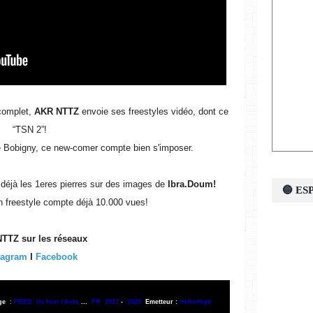
complet,
AKR NTTZ
envoie ses freestyles vidéo, dont ce
“TSN 2”!
de Bobigny, ce new-comer compte bien s'imposer.
déjà les 1eres pierres sur des images de
Ibra.Doum!
🔵 E
n freestyle compte déjà 10.000 vues!
TTZ sur les réseaux
tagram
I
Facebook
age
:
FRED Ils font l'Actu
...
FR 2017
-
2020
Emetteur :
HelloHigh