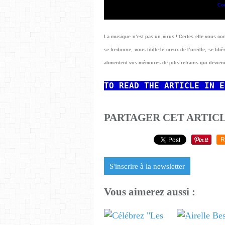
C
La musique n’est pas un virus ! Certes elle vous cont
se fredonne, vous titille le creux de l’oreille, se li
alimentent vos mémoires de jolis refrains qui devie
TO READ
THE ARTICLE IN E
PARTAGER CET ARTIC
R
S'inscrire à la newsletter
Vous aimerez aussi :