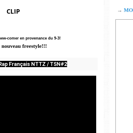
CLIP
→
MOD
ew-comer en provenance du 9-3!
 nouveau freestyle!!!
 Rap Français NTTZ / TSN#2