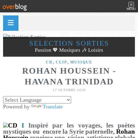
MENU
SÉLECTION SORTIES
Passion 💖 Musiques 🎶 Loisirs
,
,
CD
CLIP
MUSIQUE
ROHAN HOUSSEIN -
HAVANA TRINIDAD
17 OCTOBRE 2020
Powered by
Translate
CD
I
Inspiré par les voyages, les poètes
mystiques ou encore la Syrie paternelle,
Rohan
Houssein
exprime une vision artistique globale