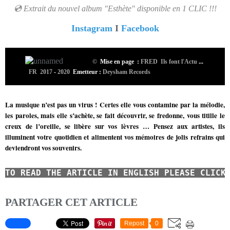
💿 Extrait du nouvel album "Esthète" disponible en 1 CLIC !!!
Instagram
I
Facebook
©
Mise en page :
FRED Ils font l'Actu
...
FR 2017
-
2020
Emetteur :
Deysham Records
La musique n’est pas un virus ! Certes elle vous contamine par la mélodie,
les paroles, mais elle s’achète, se fait découvrir, se fredonne, vous titille le
creux de l’oreille, se libère sur vos lèvres …
Pensez aux artistes, ils
illuminent votre quotidien et alimentent vos mémoires de jolis refrains qui
deviendront vos souvenirs.
TO READ
THE ARTICLE IN ENGLISH
PLEASE CLICK
PARTAGER CET ARTICLE
Repost
0