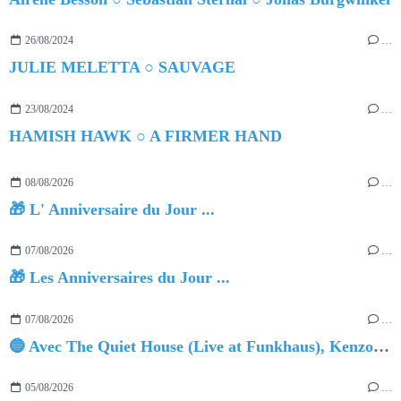
26/08/2024
…
JULIE MELETTA ○ SAUVAGE
23/08/2024
…
HAMISH HAWK ○ A FIRMER HAND
08/08/2026
…
🎁 L' Anniversaire du Jour ...
07/08/2026
…
🎁 Les Anniversaires du Jour ...
07/08/2026
…
🔵 Avec The Quiet House (Live at Funkhaus), Kenzo Zurzolo livre une performance aussi intense qu'envoûtante.
05/08/2026
…