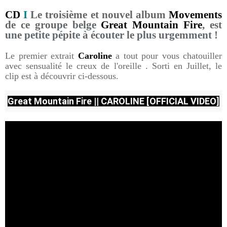
CD
I
Le troisième et nouvel album
Movements
de ce groupe belge
Great Mountain Fire
, est
une petite pépite à écouter le plus urgemment !
Le premier extrait
Caroline
a tout pour vous chatouiller
avec sensualité le creux de l'oreille . Sorti en Juillet, le
clip est à découvrir ci-dessous.
Great Mountain Fire || CAROLINE [OFFICIAL VIDEO]