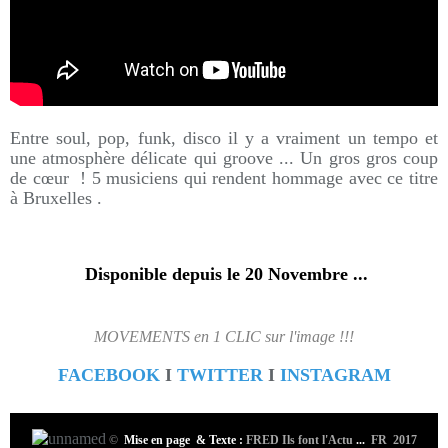
Entre soul, pop, funk, disco il y a vraiment un tempo et
une atmosphère délicate qui groove ... Un gros gros coup
de cœur ! 5 musiciens qui rendent hommage avec ce titre
à Bruxelles .
Disponible depuis le 20 Novembre ...
MOVEMENTS en 1 CLIC sur l'image !!!
FACEBOOK
I
TWITTER
I
INSTAGRAM
©
Mise en page & Texte :
FRED Ils font l'Actu
...
FR 2017