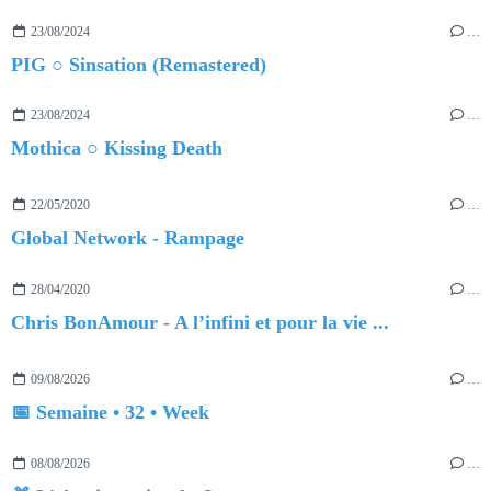
23/08/2024
…
PIG ○ Sinsation (Remastered)
23/08/2024
…
Mothica ○ Kissing Death
22/05/2020
…
Global Network - Rampage
28/04/2020
…
Chris BonAmour - A l’infini et pour la vie ...
09/08/2026
…
📅 Semaine • 32 • Week
08/08/2026
…