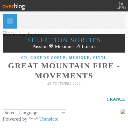
MENU
SÉLECTION SORTIES
Passion 💖 Musiques 🎶 Loisirs
,
,
,
CD
COUP DE COEUR
MUSIQUE
VINYL
GREAT MOUNTAIN FIRE -
MOVEMENTS
23 NOVEMBRE 2020
FRANCE
Powered by
Translate