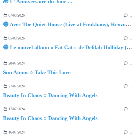
🎁 L' Anniversaire du Jour ...
07/08/2026
…
🔵 Avec The Quiet House (Live at Funkhaus), Kenzo Zurzolo livre une performance aussi intense qu'envoûtante.
05/08/2026
…
🔵 Le nouvel album « Fat Cat » de Delilah Holliday (sortie le 30 Octobre 2026)
28/07/2024
…
Sun Atoms ○ Take This Love
27/07/2024
…
Beauty In Chaos ○ Dancing With Angels
17/07/2024
…
Beauty In Chaos ○ Dancing With Angels
16/07/2024
…