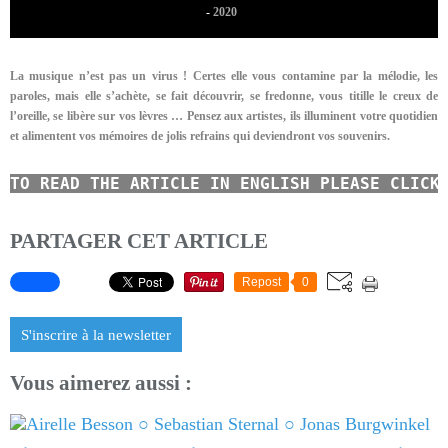
-
2020
La musique n’est pas un virus ! Certes elle vous contamine par la mélodie, les
paroles, mais elle s’achète, se fait découvrir, se fredonne, vous titille le creux de
l’oreille, se libère sur vos lèvres …
Pensez aux artistes, ils illuminent votre quotidien
et alimentent vos mémoires de jolis refrains qui deviendront vos souvenirs.
TO READ
THE ARTICLE IN ENGLISH
PLEASE CLICK
PARTAGER CET ARTICLE
Repost
0
S'inscrire à la newsletter
Vous aimerez aussi :