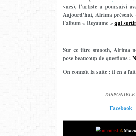
vues), l’artiste a poursuivi a
Aujourd’hui, Alrima présente
l'album « Royaume »
qui sorti
Sur ce titre smooth, Alrima n
pose beaucoup de questions :
N
On connaît la suite : il en a fai
DISPONIBLE e
Facebook
©
Mise en