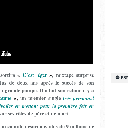
 sortira
«
C’est léger
»
, mixtape surprise
🔵 E
 Plus de deux ans après le succès de son
n grande pompe. Il a fait son retour il y a
aume
»,
un premier single
très personnel
évoiler en mettant pour la première fois en
 sur ses rôles de père et de mari…
qui compte désormais plus de 9 millions de