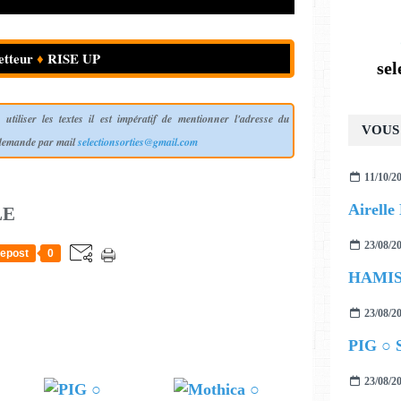
tteur
♦
RISE UP
se
utiliser les textes il est impératif de mentionner l'adresse du
VOUS 
 demande par mail
selectionsorties@gmail.com
11/10/2
LE
23/08/2
epost
0
23/08/2
PIG ○ S
23/08/2