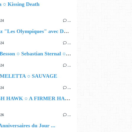
 ○ Kissing Death
024
…
Célébrez "Les Olympiques" avec DVTR !
024
…
Airelle Besson ○ Sebastian Sternal ○ Jonas Burgwinkel
024
…
 MELETTA ○ SAUVAGE
024
…
HAMISH HAWK ○ A FIRMER HAND
026
…
Anniversaires du Jour ...