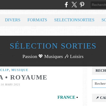
DIVERS
FORMATS
SELECTIONSORTIES
S
SÉLECTION SORTIES
Passion 💖 Musiques 🎶 Loisirs
,
,
CLIP
MUSIQUE
RECH
A • ROYAUME
16 MARS 2021
FRANCE
•
📌 C