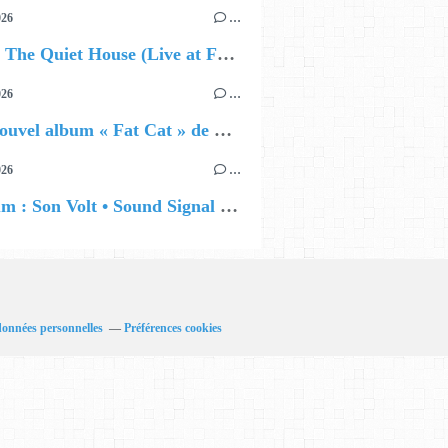
026
…
🔵 Avec The Quiet House (Live at Funkhaus), Kenzo Zurzolo livre une performance aussi intense qu'envoûtante.
026
…
🔵 Le nouvel album « Fat Cat » de Delilah Holliday (sortie le 30 Octobre 2026)
026
…
🔵 Album : Son Volt • Sound Signal Serenades
données personnelles
Préférences cookies