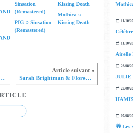
Mothica
Mothica ○
11/10/2
PIG ○ Sinsation
Kissing Death
(Remastered)
AND
11/10/2
26/08/2
JULIE
e Cazenave • Derrière Les Paupières
Sarah Brightman & Florent Pagny, le making of du duo
23/08/2
RTICLE
07/08/2
🎁 Les 