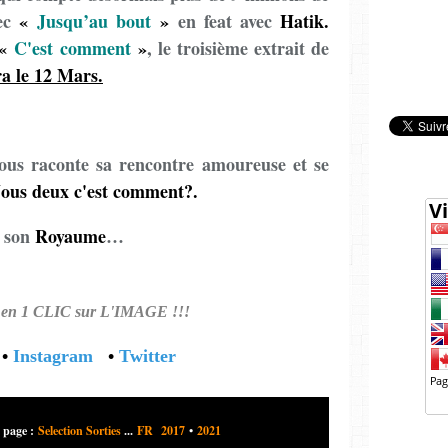
vec
«
Jusqu’au bout
»
en feat avec
Hatik.
«
C'est comment
»
, le troisième extrait de
ra le 12 Mars.
ous raconte sa rencontre amoureuse et se
ous deux c'est comment?.
t son
Royaume
…
n 1 CLIC sur L'IMAGE !!!
•
Instagram
•
Twitter
 page :
Selection Sorties
...
FR 2017
•
2021