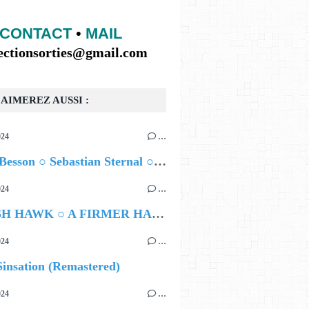
CONTACT
•
MAIL
lectionsorties@gmail.com
AIMEREZ AUSSI :
024
…
Airelle Besson ○ Sebastian Sternal ○ Jonas Burgwinkel
024
…
HAMISH HAWK ○ A FIRMER HAND
024
…
insation (Remastered)
024
…