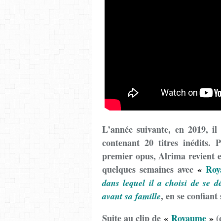
L’année suivante, en 2019, il
contenant 20 titres inédits.
premier opus, Alrima revient e
quelques semaines avec
«
Roy
dans lequel il a choisi de se d
, en se confiant
avant sa famille
Suite au clip de
«
Royaume
»
(