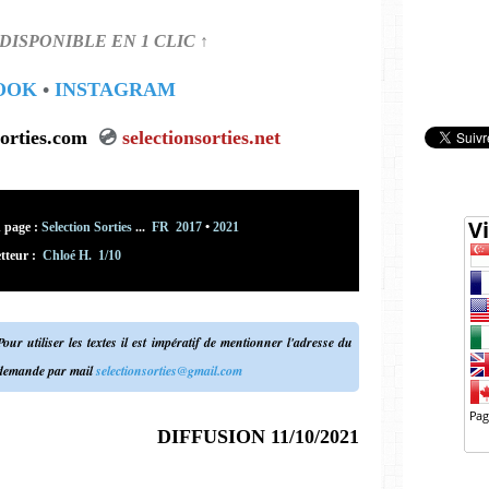
DISPONIBLE EN 1 CLIC ↑
OOK
•
INSTAGRAM
electionsorties.com
💿
selectionsorties.net
 page :
Selection Sorties
...
FR 2017
•
2021
tteur
:
Chloé H.
1/10
our utiliser les textes il est impératif de mentionner l'adresse du
 demande par mail
selectionsorties@gmail.com
DIFFUSION 11/10/2021