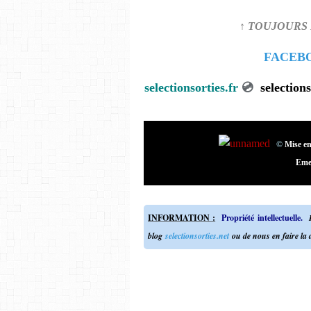
↑ TOUJOURS 
FACEB
selectionsorties.fr
💿
s
©
Mise en
Eme
INFORMATION :
Propriété intellectuelle.
P
blog
selectionsorties.net
ou de nous en faire la