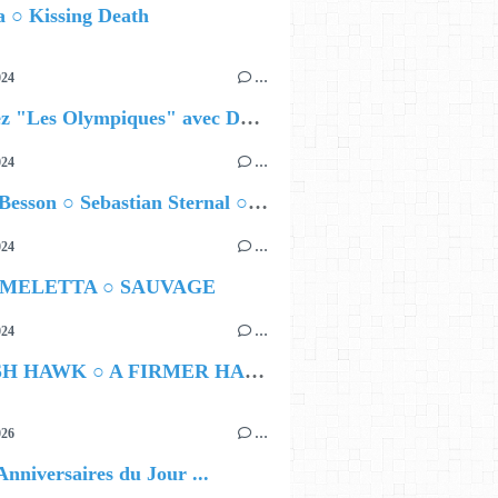
 ○ Kissing Death
024
…
Célébrez "Les Olympiques" avec DVTR !
024
…
Airelle Besson ○ Sebastian Sternal ○ Jonas Burgwinkel
024
…
 MELETTA ○ SAUVAGE
024
…
HAMISH HAWK ○ A FIRMER HAND
026
…
Anniversaires du Jour ...