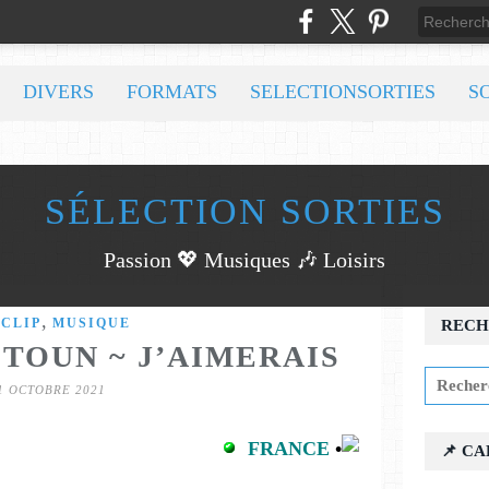
DIVERS
FORMATS
SELECTIONSORTIES
S
SÉLECTION SORTIES
Passion 💖 Musiques 🎶 Loisirs
,
,
CLIP
MUSIQUE
RECH
TOUN ~ J’AIMERAIS
1 OCTOBRE 2021
FRANCE
•
📌 C