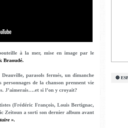
bouteille à la mer, mise en image par le
k Braoudé.
 Deauville, parasols fermés, un dimanche
🔵 E
es personnages de la chanson prennent vie
s. J’aimerais….et si l’on y croyait?
stes (Frédéric François, Louis Bertignac,
ic Zeitoun
a sorti son dernier album avant
taire ».