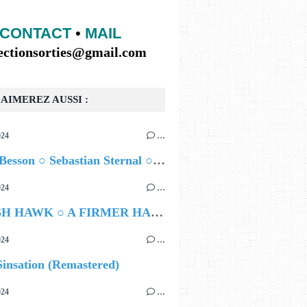
CONTACT
•
MAIL
lectionsorties@gmail.com
AIMEREZ AUSSI :
024
…
Airelle Besson ○ Sebastian Sternal ○ Jonas Burgwinkel
024
…
HAMISH HAWK ○ A FIRMER HAND
024
…
insation (Remastered)
024
…