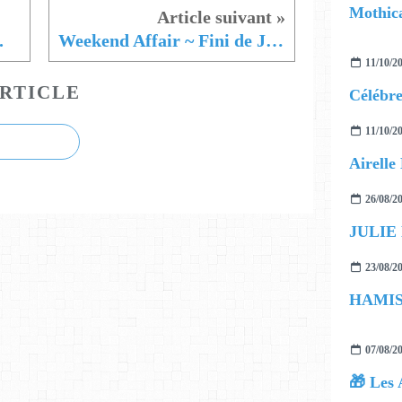
Mothica
.
Weekend Affair ~ Fini de Jouer
11/10/2
RTICLE
11/10/2
26/08/2
JULIE
23/08/2
07/08/2
🎁 Les 