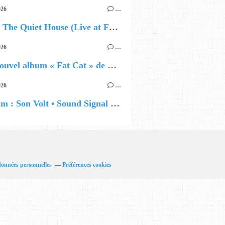
026
…
🔵 Avec The Quiet House (Live at Funkhaus), Kenzo Zurzolo livre une performance aussi intense qu'envoûtante.
026
…
🔵 Le nouvel album « Fat Cat » de Delilah Holliday (sortie le 30 Octobre 2026)
026
…
🔵 Album : Son Volt • Sound Signal Serenades
données personnelles
Préférences cookies