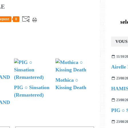
LE
epost
0
se
VOUS 
11/10/2
23/08/2
Mothica ○
PIG ○ Sinsation
Kissing Death
(Remastered)
23/08/2
AND
PIG ○ S
23/08/2