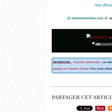
Site offici
💿
selectionsorties.com
💿
selections
©
(P)
PARTENA
INFORMATION :
Propriété intellectuelle.
Les idée
partager par l'interface du blog
• Pour toutes dema
PARTAGER CET ARTIC
R