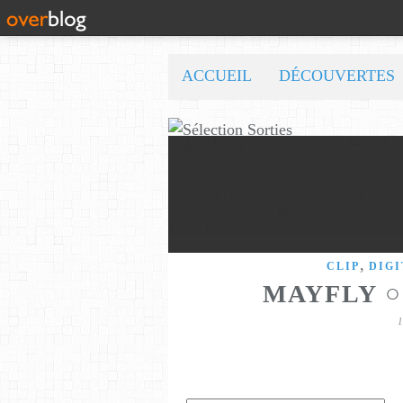
ACCUEIL
DÉCOUVERTES
,
CLIP
DIGI
MAYFLY ○