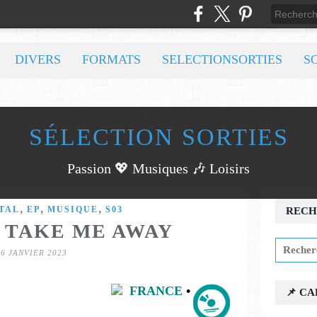
DIVERS
FORMATS
SELECTIONSORTIES
S
SÉLECTION SORTIES
Passion 💖 Musiques 🎶 Loisirs
,
,
,
TAL
EP
MUSIQUE
S03
RECH
 TAKE ME AWAY
16 JANVIER 2023
FRANCE
•
📌 C