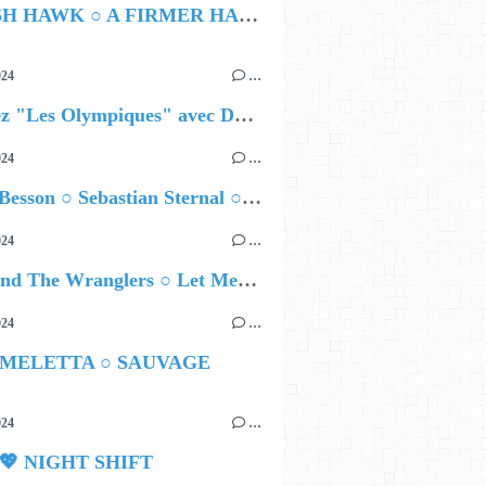
HAMISH HAWK ○ A FIRMER HAND
024
…
Célébrez "Les Olympiques" avec DVTR !
024
…
Airelle Besson ○ Sebastian Sternal ○ Jonas Burgwinkel
024
…
Ted Z and The Wranglers ○ Let Me Be Your Sin
024
…
 MELETTA ○ SAUVAGE
024
…
 💖 NIGHT SHIFT