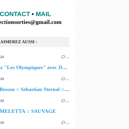
CONTACT
•
MAIL
lectionsorties@gmail.com
AIMEREZ AUSSI :
024
…
Célébrez "Les Olympiques" avec DVTR !
024
…
Airelle Besson ○ Sebastian Sternal ○ Jonas Burgwinkel
024
…
 MELETTA ○ SAUVAGE
024
…