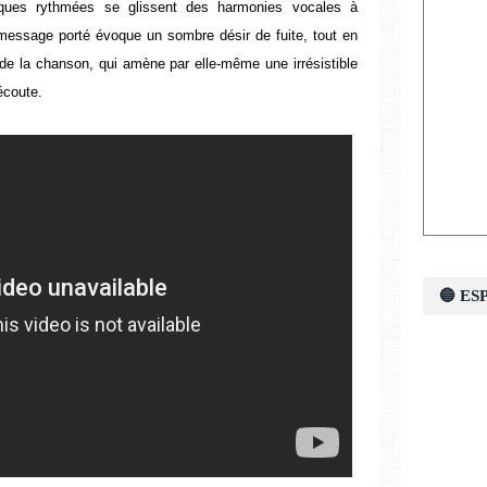
oniques rythmées se glissent des harmonies vocales à
e message porté évoque un sombre désir de fuite, tout en
de la chanson, qui amène par elle-même une irrésistible
écoute.
🔵 E