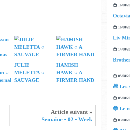
16/08/2
Octavia
16/08/2
Liv Mir
14/08/2
JULIE
HAMISH
on ○
MELETTA ○
HAWK ○ A
05/08/2
ernal
SAUVAGE
FIRMER HAND
🎁 Les 
05/08/2
Semaine • 02 • Week
03/08/2