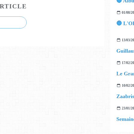
RTICLE
01/08/2
🔵 L'O
13/03/2
17/02/2
10/02/2
Zaabris
23/01/2
Semaine