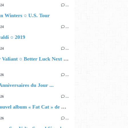
024
…
n Winters ○ U.S. Tour
024
…
aldi ○ 2019
024
…
Brother Valiant ○ Better Luck Next Time
026
…
Anniversaires du Jour ...
026
…
🔵 Le nouvel album « Fat Cat » de Delilah Holliday (sortie le 30 Octobre 2026)
026
…