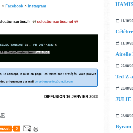
el
○
Facebook
○
Instagram
11/10/2
orties.fr
💿
selectionsorties.net
💿
11/10/2
SELECTIONSORTIE
s ...
FR 2017
•
2023
6
IRE
:
XavierChezleprêtre
•
ATTITUDE
27/08/2
s, le concept, la mise en page, les textes sont protégés, vous pouvez
ndes uniquement par mail
selectionsorties@gmail.com
26/08/2
DIFFUSION 16 JANVIER 2023
JULIE
LE
23/08/2
Byram
epost
0