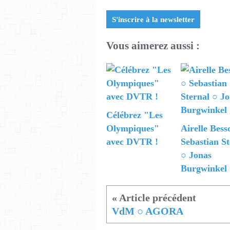
S'inscrire à la newsletter
Vous aimerez aussi :
Célébrez "Les
Olympiques"
Airelle Bess
avec DVTR !
Sebastian St
○ Jonas
Burgwinkel
VdM ○ AGORA