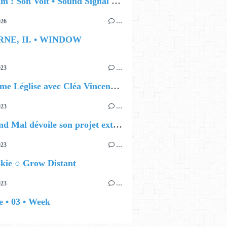
🔵 Album : Son Volt • Sound Signal Serenades
026
…
RNE, II. • WINDOW
023
…
Guillaume Léglise avec Cléa Vincent ○ Les Dunes
023
…
Le Grand Mal dévoile son projet extraordinaire
023
…
kie ○ Grow Distant
023
…
 • 03 • Week