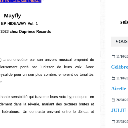
LE EN 1 CLIC SUR L'IMAGE
↑
Mayfly
se
 EP
HIDEAWAY Vol. 1
/2023 chez Duprince Records
VOUS 
11/10/2
1) a su envoûter par son univers musical empreint de
illeusement porté par l’unisson de leurs voix. Avec
rysalide pour un son plus sombre, empreint de tonalités
11/10/2
es.
hante sensibilité qui traverse leurs voix hypnotiques, en
26/08/2
ndément dans la rêverie, mariant des textures brutes et
JULIE
ibérateurs. Un contraste enivrant entre le délicat et
23/08/2