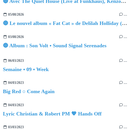
🔵 Avec The Quiet House (Live at Funkhaus), Kenzo Zurzolo livre une performance aussi intense qu'envoûtante.
05/08/2026
…
🔵 Le nouvel album « Fat Cat » de Delilah Holliday (sortie le 30 Octobre 2026)
03/08/2026
…
🔵 Album : Son Volt • Sound Signal Serenades
06/03/2023
…
Semaine • 09 • Week
04/03/2023
…
Big Red ○ Come Again
04/03/2023
…
Lyric Christian & Robert PM 💖 Hands Off
03/03/2023
…