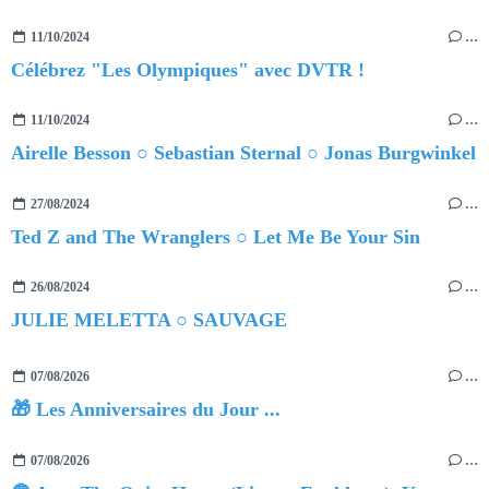
11/10/2024
…
Célébrez "Les Olympiques" avec DVTR !
11/10/2024
…
Airelle Besson ○ Sebastian Sternal ○ Jonas Burgwinkel
27/08/2024
…
Ted Z and The Wranglers ○ Let Me Be Your Sin
26/08/2024
…
JULIE MELETTA ○ SAUVAGE
07/08/2026
…
🎁 Les Anniversaires du Jour ...
07/08/2026
…