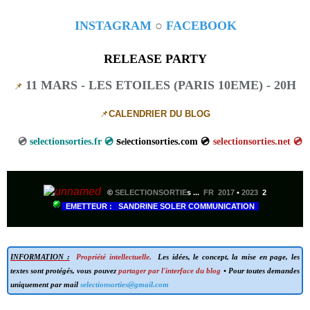
INSTAGRAM
○
FACEBOOK
RELEASE PARTY
11 MARS - LES ETOILES (PARIS 10EME) - 20H
📌
📌
CALENDRIER DU BLOG
s
💿
selectionsorties.fr 💿
ectionsorties.com 💿
selectionsorties.net
💿
el
©
SELECTIONSORTIE
s ...
FR 2017
•
2023
2
EMETTEUR : SANDRINE SOLER COMMUNICATION
INFORMATION :
Propriété intellectuelle.
Les idées, le concept, la mise en page, les
textes sont protégés, vous pouvez
partager par l'interface du blog
• Pour toutes demandes
uniquement par mail
selectionsorties@gmail.com