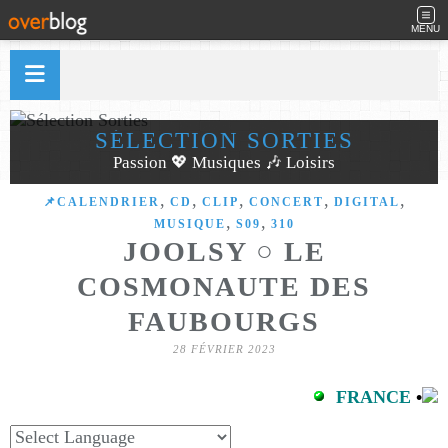
MENU
SÉLECTION SORTIES
Passion 💖 Musiques 🎶 Loisirs
,
,
,
,
,
📌CALENDRIER
CD
CLIP
CONCERT
DIGITAL
,
,
MUSIQUE
S09
310
JOOLSY ○ LE
COSMONAUTE DES
FAUBOURGS
28 FÉVRIER 2023
FRANCE
•