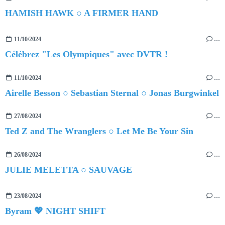
HAMISH HAWK ○ A FIRMER HAND
11/10/2024
…
Célébrez "Les Olympiques" avec DVTR !
11/10/2024
…
Airelle Besson ○ Sebastian Sternal ○ Jonas Burgwinkel
27/08/2024
…
Ted Z and The Wranglers ○ Let Me Be Your Sin
26/08/2024
…
JULIE MELETTA ○ SAUVAGE
23/08/2024
…
Byram 💖 NIGHT SHIFT