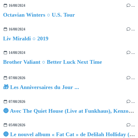
16/08/2024
…
Octavian Winters ○ U.S. Tour
16/08/2024
…
Liv Miraldi ○ 2019
14/08/2024
…
Brother Valiant ○ Better Luck Next Time
07/08/2026
…
🎁 Les Anniversaires du Jour ...
07/08/2026
…
🔵 Avec The Quiet House (Live at Funkhaus), Kenzo Zurzolo livre une performance aussi intense qu'envoûtante.
05/08/2026
…
🔵 Le nouvel album « Fat Cat » de Delilah Holliday (sortie le 30 Octobre 2026)