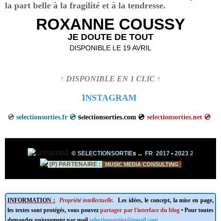
la part belle à la fragilité et à la tendresse.
ROXANNE COUSSY
JE DOUTE DE TOUT
DISPONIBLE LE 19 AVRIL
↑ DISPONIBLE EN 1 CLIC ↑
INSTAGRAM
s
💿
selectionsorties.fr 💿
ectionsorties.com 💿
selectionsorties.net
💿
el
©
SELECTIONSORTIE
s
...
FR 2017
•
2023
2
(P) PARTENAIRE
:
MUSIC MEDIA CONSULTING
INFORMATION :
Propriété intellectuelle.
Les idées, le concept, la mise en page,
les textes sont protégés, vous pouvez
partager par l'interface du blog
• Pour toutes
demandes uniquement par mail
selectionsorties@gmail.com