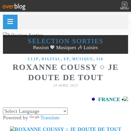
MENU
SÉLECTION SORTIES
Passion 💖 Musiques 🎶 Loisirs
,
,
,
,
CLIP
DIGITAL
EP
MUSIQUE
316
ROXANNE COUSSY ○ JE
DOUTE DE TOUT
19 AVRIL 2023
FRANCE
•
Powered by
Translate