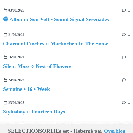
03/08/2026
…
🔵 Album : Son Volt • Sound Signal Serenades
21/04/2024
…
Charm of Finches ○ Marlinchen In The Snow
16/04/2024
…
Silent Mass ○ Nest of Flowers
24/04/2023
…
Semaine • 16 • Week
23/04/2023
…
Stylusboy ○ Fourteen Days
SELECTIONSORTIEs est - Hébergé par
Overblog