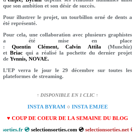
que son ambition et son désir de succès.
Pour illustrer le projet, un tourbillon orné de dents a
été représenté.
Pour cela, une collaboration avec plusieurs graphistes
a été mise en place
:
Quentin Clément, Calvin Attila
(Munchiz)
et
Briac
qui a réalisé la pochette du dernier projet
de
Yvnnis, NOVAE.
L’EP verra le jour le 29 décembre sur toutes les
plateformes de streaming.
↑ DISPONIBLE EN 1 CLIC ↑
INSTA BYRAM
○
INSTA EMJEE
♥ COUP DE COEUR DE LA SEMAINE DU BLOG
ectionsorties.fr 💿
selectionsorties.com 💿
selectionsorties.n