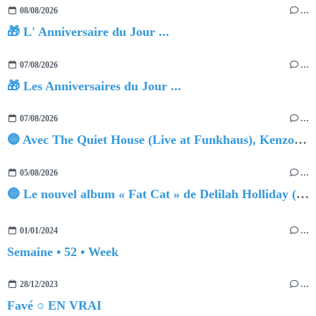
08/08/2026
…
🎁 L' Anniversaire du Jour ...
07/08/2026
…
🎁 Les Anniversaires du Jour ...
07/08/2026
…
🔵 Avec The Quiet House (Live at Funkhaus), Kenzo Zurzolo livre une performance aussi intense qu'envoûtante.
05/08/2026
…
🔵 Le nouvel album « Fat Cat » de Delilah Holliday (sortie le 30 Octobre 2026)
01/01/2024
…
Semaine • 52 • Week
28/12/2023
…
Favé ○ EN VRAI