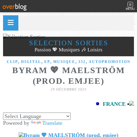
MENU
SÉLECTION SORTIES
Passion 💖 Musiques 🎶 Loisirs
,
,
,
,
,
CLIP
DIGITAL
EP
MUSIQUE
352
AUTOPROMOTION
BYRAM 💖 MAELSTRÖM
(PROD. EMJEE)
29 DÉCEMBRE 2023
FRANCE
•
Powered by
Translate