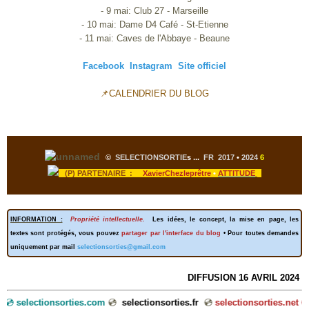
- 9 mai: Club 27 - Marseille
- 10 mai: Dame D4 Café - St-Etienne
- 11 mai: Caves de l'Abbaye - Beaune
Facebook
Instagram
Site officiel
📌CALENDRIER DU BLOG
©
SELECTIONSORTIE
s
...
FR 2017
•
2024
6
(P) PARTENAIRE :
XavierChezleprêtre
•
ATTITUDE
INFORMATION :
Propriété intellectuelle.
Les idées, le concept, la mise en page, les
textes sont protégés, vous pouvez
partager par l'interface du blog
• Pour toutes demandes
uniquement par mail
selectionsorties@gmail.com
DIFFUSION 16 AVRIL 2024
💿
selectionsorties.com
💿
selectionsorties.fr
💿
selectionsorties.net
💿