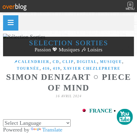
MENU
SÉLECTION SORTIES
Passion 💖 Musiques 🎶 Loisirs
,
,
,
,
,
​​​​​​​📌CALENDRIER
CD
CLIP
DIGITAL
MUSIQUE
,
,
,
TOURNÉE
416
419
XAVIER CHEZLEPRETRE
SIMON DENIZART ○ PIECE
OF MIND
16 AVRIL 2024
FRANCE
•
Powered by
Translate