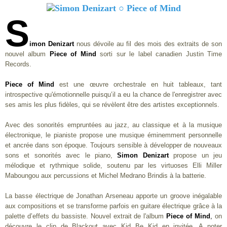
S
imon Denizart
nous dévoile au fil des mois des extraits de son
nouvel album
Piece of Mind
sorti sur le label canadien Justin Time
Records.
Piece of Mind
est une œuvre orchestrale en huit tableaux, tant
introspective qu'émotionnelle puisqu’il a eu la chance de l'enregistrer avec
ses amis les plus fidèles, qui se révèlent être des artistes exceptionnels.
Avec des sonorités empruntées au jazz, au classique et à la musique
électronique, le pianiste propose une musique éminemment personnelle
et ancrée dans son époque. Toujours sensible à développer de nouveaux
sons et sonorités avec le piano,
Simon Denizart
propose un jeu
mélodique et rythmique solide, soutenu par les virtuoses Elli Miller
Maboungou aux percussions et Michel Medrano Brindis à la batterie.
La basse électrique de Jonathan Arseneau apporte un groove inégalable
aux compositions et se transforme parfois en guitare électrique grâce à la
palette d’effets du bassiste. Nouvel extrait de l'album
Piece of Mind
,
on
découvre le clip de Blackout avec Kid Be Kid en invitée. A noter