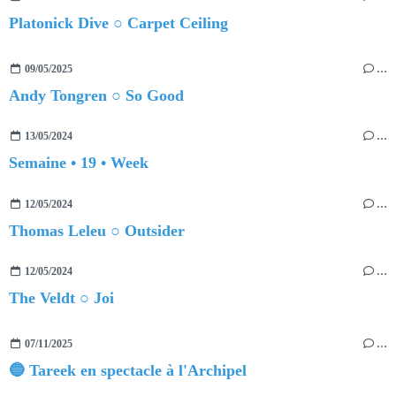
Platonick Dive ○ Carpet Ceiling
09/05/2025
…
Andy Tongren ○ So Good
13/05/2024
…
Semaine • 19 • Week
12/05/2024
…
Thomas Leleu ○ Outsider
12/05/2024
…
The Veldt ○ Joi
07/11/2025
…
🔵 Tareek en spectacle à l'Archipel