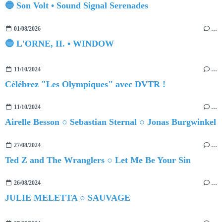
🔵 Son Volt • Sound Signal Serenades
01/08/2026
…
🔵 L'ORNE, II. • WINDOW
11/10/2024
…
Célébrez "Les Olympiques" avec DVTR !
11/10/2024
…
Airelle Besson ○ Sebastian Sternal ○ Jonas Burgwinkel
27/08/2024
…
Ted Z and The Wranglers ○ Let Me Be Your Sin
26/08/2024
…
JULIE MELETTA ○ SAUVAGE