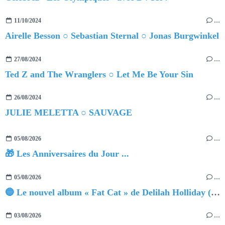
11/10/2024
…
Airelle Besson ○ Sebastian Sternal ○ Jonas Burgwinkel
27/08/2024
…
Ted Z and The Wranglers ○ Let Me Be Your Sin
26/08/2024
…
JULIE MELETTA ○ SAUVAGE
05/08/2026
…
🎁 Les Anniversaires du Jour ...
05/08/2026
…
🔵 Le nouvel album « Fat Cat » de Delilah Holliday (sortie le 30 Octobre 2026)
03/08/2026
…