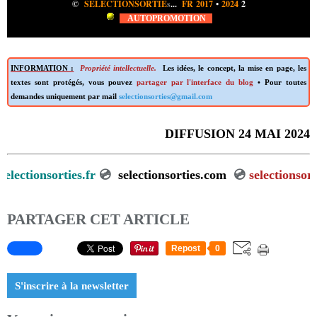
©
SELECTIONSORTIE
s
...
FR 2017
•
2024
2
AUTOPROMOTION
INFORMATION :
Propriété intellectuelle.
Les idées, le concept, la mise en page, les
textes sont protégés, vous pouvez
partager par l'interface du blog
• Pour toutes
demandes uniquement par mail
selectionsorties@gmail.com
DIFFUSION 24 MAI 2024
ectionsorties.fr
💿
selectionsorties.com
💿
selectionsorties
PARTAGER CET ARTICLE
Repost
0
S'inscrire à la newsletter