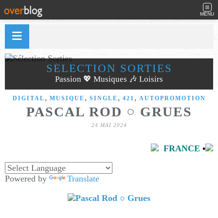
MENU
SÉLECTION SORTIES
Passion 💖 Musiques 🎶 Loisirs
,
,
,
,
DIGITAL
MUSIQUE
SINGLE
421
AUTOPROMOTION
PASCAL ROD ○ GRUES
24 MAI 2024
FRANCE
•
Powered by
Translate