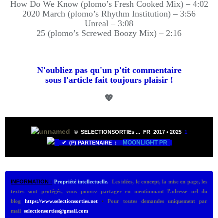
How Do We Know (plomo’s Fresh Cooked Mix) – 4:02
2020 March (plomo’s Rhythm Institution) – 3:56
Unreal – 3:08
25 (plomo’s Screwed Boozy Mix) – 2:16
N'oubliez pas qu'un p'tit commentaire
sous l'article fait toujours plaisir !
💖
©
SELECTIONSORTIEs ...
FR 2017 •
2025
1
MOONLIGHT PR
✔ (P) PARTENAIRE :
INFORMATION :
Propriété intellectuelle.
Les idées, le concept, la mise en page, les
textes sont protégés, vous pouvez partager en mentionnant l'adresse url du
blog
https://www.selectionsorties.net
•
Pour toutes demandes uniquement par
mail
selectionsorties@gmail.com