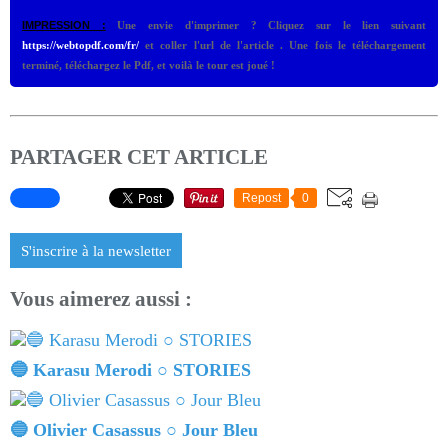
IMPRESSION :
Une envie d'imprimer ? Cliquez sur le lien suivant
https://webtopdf.com/fr/
et coller l'url de l'article . Une fois le téléchargement
terminé, téléchargez le Pdf, et voilà le tour est joué !
PARTAGER CET ARTICLE
Repost
0
S'inscrire à la newsletter
Vous aimerez aussi :
🔵 Karasu Merodi ○ STORIES
🔵 Olivier Casassus ○ Jour Bleu