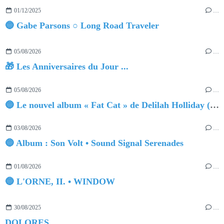
01/12/2025
…
🔵 Gabe Parsons ○ Long Road Traveler
05/08/2026
…
🎁 Les Anniversaires du Jour ...
05/08/2026
…
🔵 Le nouvel album « Fat Cat » de Delilah Holliday (sortie le 30 Octobre 2026)
03/08/2026
…
🔵 Album : Son Volt • Sound Signal Serenades
01/08/2026
…
🔵 L'ORNE, II. • WINDOW
30/08/2025
…
DOLORES