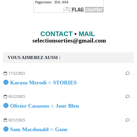
CONTACT
•
MAIL
selectionsorties@gmail.com
VOUS AIMEREZ AUSSI :
17/12/2025
…
🔵 Karasu Merodi ○ STORIES
05/12/2025
…
🔵 Olivier Casassus ○ Jour Bleu
02/12/2025
…
🔵 Sam Macdonald ○ Gone