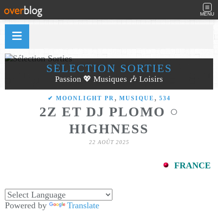
MENU
SÉLECTION SORTIES
Passion 💖 Musiques 🎶 Loisirs
,
,
✔ MOONLIGHT PR
MUSIQUE
534
2Z ET DJ PLOMO ○
HIGHNESS
22 AOÛT 2025
FRANCE
Powered by
Translate